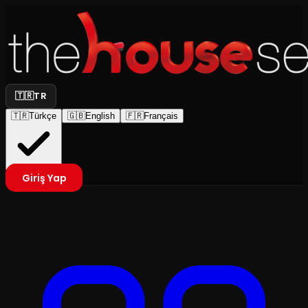
🇹🇷
TR
🇹🇷
Türkçe
🇬🇧
English
🇫🇷
Français
Giriş Yap