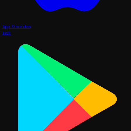
App Store'dan
İndir