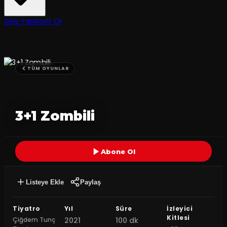
Giriş Yap
Kayıt Ol
TÜM OYUNLAR
3+1 Zombili
Abone Ol
Listeye Ekle
Paylaş
Tiyatro
Yıl
Süre
İzleyici
Kitlesi
Çiğdem Tunç
2021
100 dk