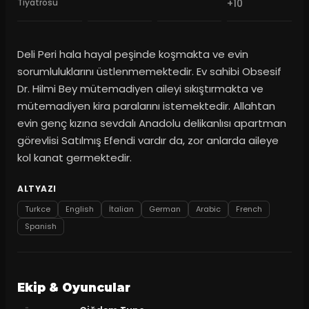
Tiyatrosu
+10
Deli Peri hala hayal peşinde koşmakta ve evin
sorumluluklarını üstlenmemektedir. Ev sahibi Obsesif
Dr. Hilmi Bey mütemadiyen aileyi sıkıştırmakta ve
mütemadiyen kira paralarını istemektedir. Allahtan
evin genç kızına sevdalı Anadolu delikanlısı apartman
görevlisi Satılmış Efendi vardır da, zor anlarda aileye
kol kanat germektedir.
ALTYAZI
Turkce
English
İtalian
German
Arabic
French
Spanish
Ekip & Oyuncular