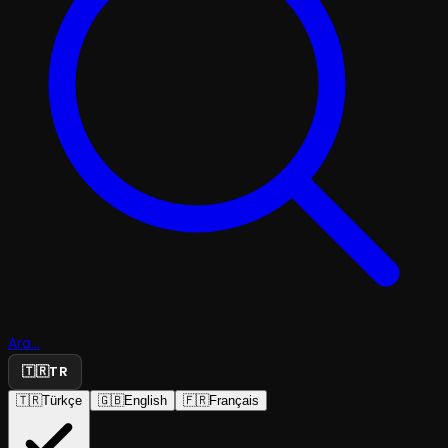
Ara...
🇹🇷
TR
🇹🇷
Türkçe
🇬🇧
English
🇫🇷
Français