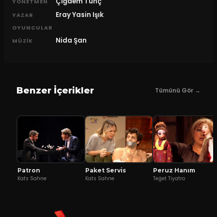
Çiğdem Tunç
YÖNETMEN
Eray Yasin Işık
YAZAR
OYUNCULAR
Nida Şan
MÜZIK
Benzer İçerikler
Tümünü Gör →
Patron
Peruz Hanım
Paket Servis
Kats Sahne
Teğet Tiyatro
Kats Sahne