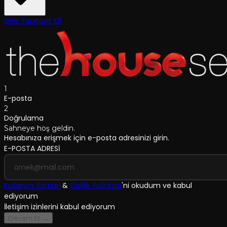
Giriş Yap
Kayıt Ol
1
E-posta
2
Doğrulama
Sahneye hoş geldin.
Hesabınıza erişmek için e-posta adresinizi girin.
E-POSTA ADRESİ
Kullanım Şartları
&
Gizlilik Politikası
'
ni okudum ve kabul
ediyorum
İletişim izinlerini kabul ediyorum
Devam Et →