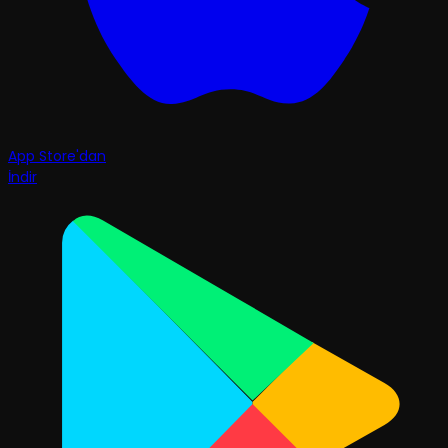
App Store'dan
İndir