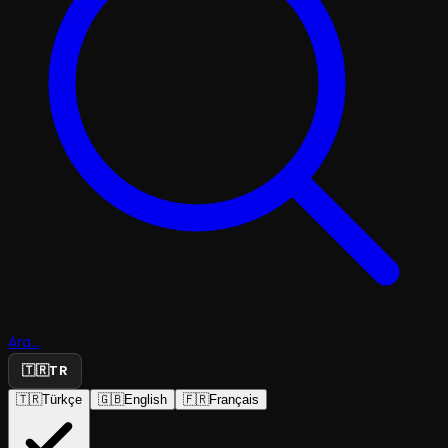
Ara...
🇹🇷
TR
🇹🇷
Türkçe
🇬🇧
English
🇫🇷
Français