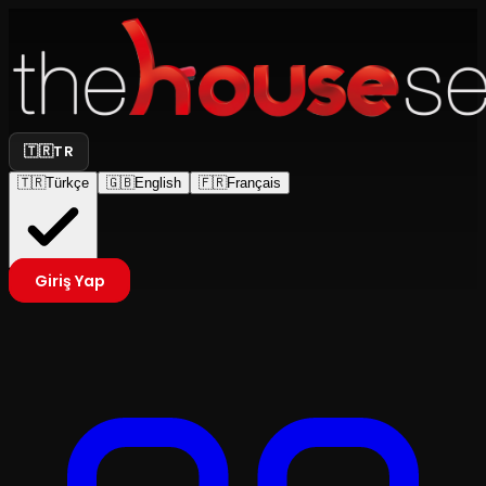
🇹🇷
TR
🇹🇷
Türkçe
🇬🇧
English
🇫🇷
Français
Giriş Yap