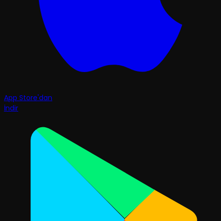
App Store'dan
İndir