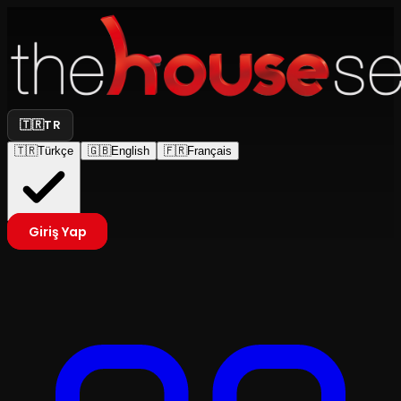
🇹🇷
TR
🇹🇷
Türkçe
🇬🇧
English
🇫🇷
Français
Giriş Yap