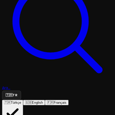
Ara...
🇹🇷
TR
🇹🇷
Türkçe
🇬🇧
English
🇫🇷
Français