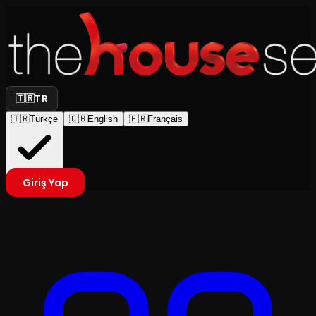
🇹🇷
TR
🇹🇷
Türkçe
🇬🇧
English
🇫🇷
Français
Giriş Yap