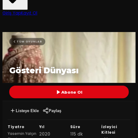
Giriş Yap
Kayıt Ol
TÜM OYUNLAR
Gösteri Dünyası
Abone Ol
Listeye Ekle
Paylaş
Tiyatro
Yıl
Süre
İzleyici
Kitlesi
Yasemin Yalçın
2020
115 dk