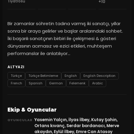
Tiyatrosu
+10
Bir zamanlar söhretin tadına varmış iki sanatçı, yıllar
sonra bir araya gelirler ve başlar aralarındaki sohbet.
İki başarılı sanatçının birbiri ile çekişmesi & gösteri
dünyasının acımasız ve ezici etkileri, muhteşem
performanslar ile anlatılıyor...
ALTYAZI
Türkçe
Türkçe Betimleme
English
English Description
French
Spanish
German
Felemenk
Arabic
Ekip & Oyuncular
Yasemin Yalçın, İlyas İlbey, Kutay Şahin,
OYUNCULAR
Ortans kıvanç, Serdar bordanacı, Merve
akaydın, Eylül İlbey, Emre Can Atasoy