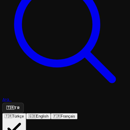
Ara...
🇹🇷
TR
🇹🇷
Türkçe
🇬🇧
English
🇫🇷
Français