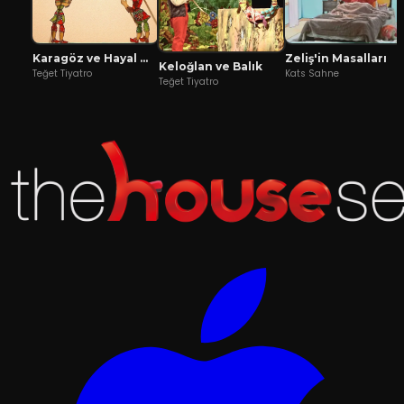
Karagöz ve Hayal Mızıkacıları
Zeliş'in Masalları
Keloğlan ve Balık
Teğet Tiyatro
Kats Sahne
Teğet Tiyatro