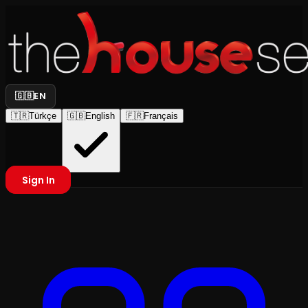
🇬🇧
EN
🇹🇷
Türkçe
🇬🇧
English
🇫🇷
Français
Sign In