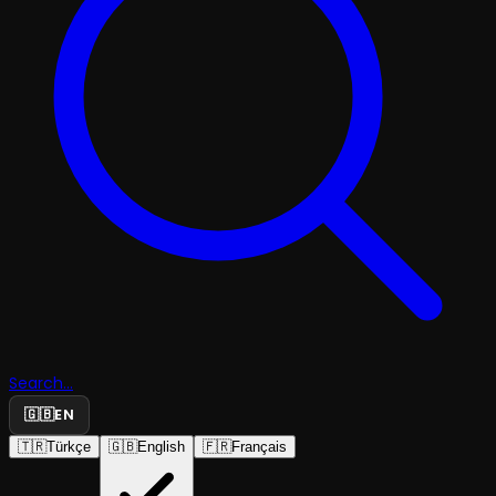
Search...
🇬🇧
EN
🇹🇷
Türkçe
🇬🇧
English
🇫🇷
Français