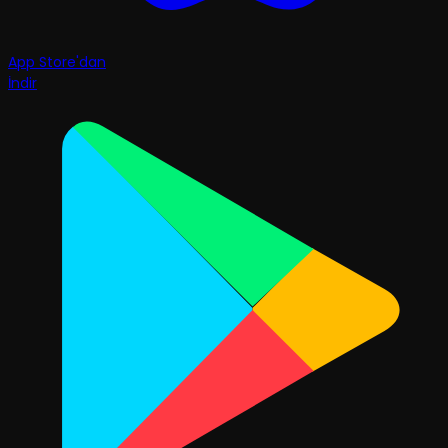
App Store'dan
İndir