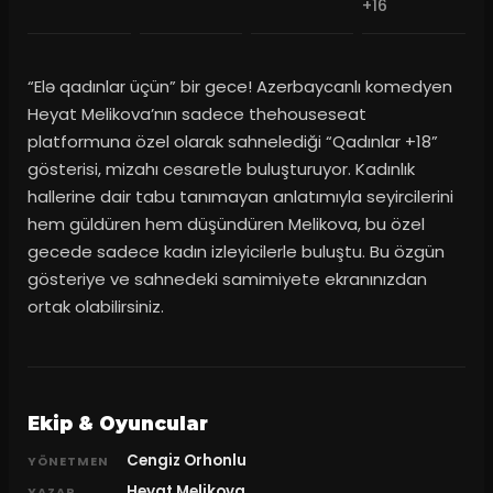
+16
“Elə qadınlar üçün” bir gece! Azerbaycanlı komedyen
Heyat Melikova’nın sadece thehouseseat
platformuna özel olarak sahnelediği “Qadınlar +18”
gösterisi, mizahı cesaretle buluşturuyor. Kadınlık
hallerine dair tabu tanımayan anlatımıyla seyircilerini
hem güldüren hem düşündüren Melikova, bu özel
gecede sadece kadın izleyicilerle buluştu. Bu özgün
gösteriye ve sahnedeki samimiyete ekranınızdan
ortak olabilirsiniz.
Ekip & Oyuncular
Cengiz Orhonlu
YÖNETMEN
Heyat Melikova
YAZAR