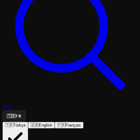
Ara...
🇹🇷
TR
🇹🇷
Türkçe
🇬🇧
English
🇫🇷
Français