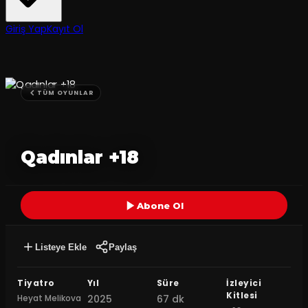
Giriş Yap
Kayıt Ol
TÜM OYUNLAR
Qadınlar +18
Abone Ol
Listeye Ekle
Paylaş
Tiyatro
Yıl
Süre
İzleyici
Kitlesi
Heyat Melikova
2025
67 dk