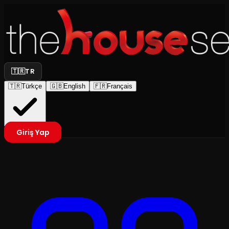
🇹🇷
TR
🇹🇷
Türkçe
🇬🇧
English
🇫🇷
Français
Giriş Yap