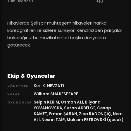
Türk Tiyatrosu
+10
Hikaylerde Şekspir muhteşem hikayeleri harika
koreografileri ile sizlere sunuyor. Kendinizden parçalar
bulacağınız bu müzikal sizleri başka dünyalara
götürecek.
Ekip & Oyuncular
Keri K. NEVZATİ
YÖNETMEN
William SHAKESPEARE
YAZAR
Selpin KERİM, Osman ALİ, Bilyana
OYUNCULAR
YOVANOVSKA, Suzan AKBELGE, Cenap
SAMET, Erman ŞABAN, Ziba RADONÇİÇ, Neat
ALİ, Nesrin TAİR, Maksim PETROVSKİ (çocuk)