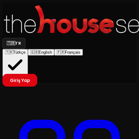
🇹🇷
TR
🇹🇷
Türkçe
🇬🇧
English
🇫🇷
Français
Giriş Yap