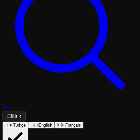
Ara...
🇹🇷
TR
🇹🇷
Türkçe
🇬🇧
English
🇫🇷
Français