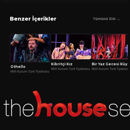
Benzer İçerikler
Tümünü Gör →
Kibritçi Kız
Bir Yaz Gecesi Rüyası
Othello
Milli Kurum Türk Tiyatrosu
Milli Kurum Türk Tiyatros
Milli Kurum Türk Tiyatrosu