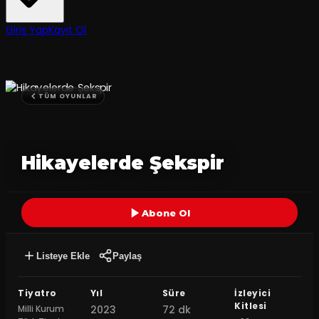
Giriş Yap
Kayıt Ol
TÜM OYUNLAR
Hikayelerde Şekspir
Abone Ol
Listeye Ekle
Paylaş
Tiyatro
Yıl
Süre
İzleyici
Kitlesi
Milli Kurum
2023
72 dk