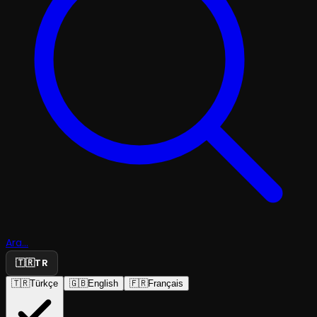
Ara...
🇹🇷
TR
🇹🇷
Türkçe
🇬🇧
English
🇫🇷
Français