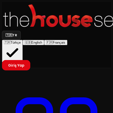
🇹🇷
TR
🇹🇷
Türkçe
🇬🇧
English
🇫🇷
Français
Giriş Yap