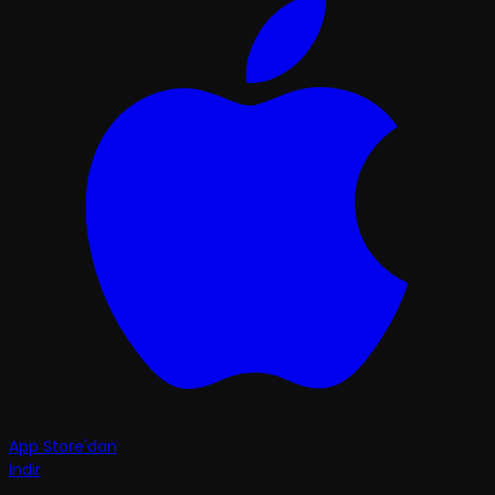
App Store'dan
İndir