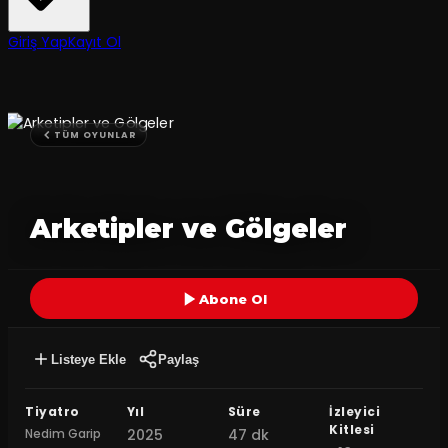
Giriş Yap
Kayıt Ol
TÜM OYUNLAR
Arketipler ve Gölgeler
Abone Ol
Listeye Ekle
Paylaş
Tiyatro
Yıl
Süre
İzleyici
Kitlesi
Nedim Garip
2025
47 dk