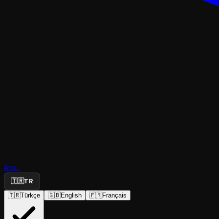
TRAJEDI & DRAM
Son Bir B
Ara...
Saat
🇹🇷
TR
🇹🇷
Türkçe
🇬🇧
English
🇫🇷
Français
Ankara Ortaoyuncuları Tiyatrosu
·
Ankara Ortaoyu