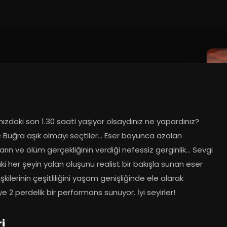
ızdaki son 1.30 saati yaşıyor olsaydınız ne yapardınız? 
 Buğra aşık olmayı seçtiler... Eser boyunca azalan 
arın ve ölüm gerçekliğinin verdiği nefessiz gerginlik... Sevgi 
ki her şeyin yalan oluşunu realist bir bakışla sunan eser 
lişkilerinin çeşitliliğini yaşam genişliğinde ele alarak 
iye 2 perdelik bir performans sunuyor. İyi seyirler!
i