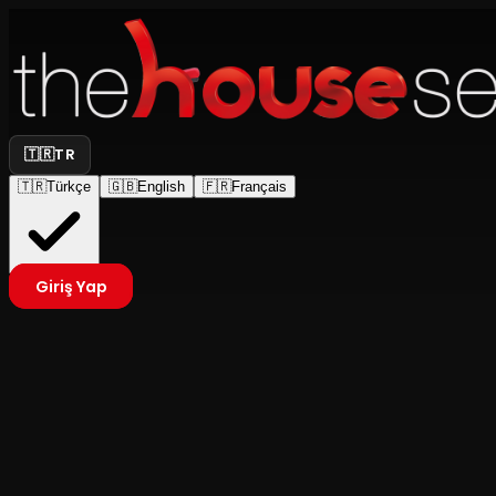
🇹🇷
TR
🇹🇷
Türkçe
🇬🇧
English
🇫🇷
Français
Giriş Yap