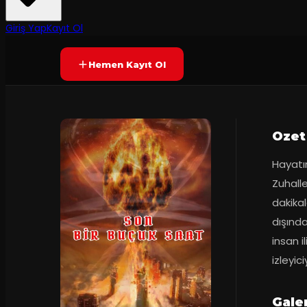
2
dakika
Yetersiz oy
YAKINDA
+14
Giriş Yap
Kayıt Ol
Hemen Kayıt Ol
Ozet
Hayatın
Zuhalle
dakikal
dışında
insan i
izleyic
Galer