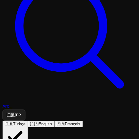
Ara...
🇹🇷
TR
🇹🇷
Türkçe
🇬🇧
English
🇫🇷
Français