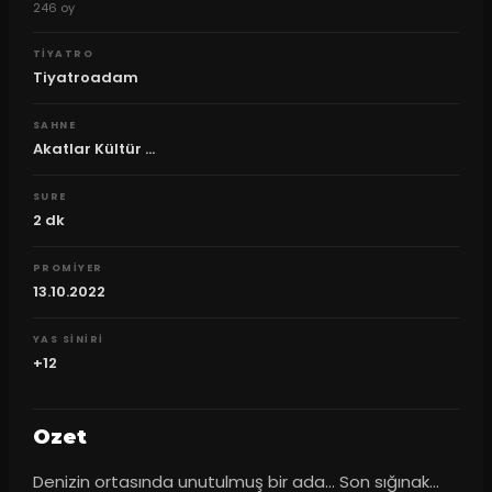
246
oy
TIYATRO
Tiyatroadam
SAHNE
Akatlar Kültür ...
SURE
2
dk
PROMIYER
13.10.2022
YAS SINIRI
+12
Ozet
Denizin ortasında unutulmuş bir ada… Son sığınak… 