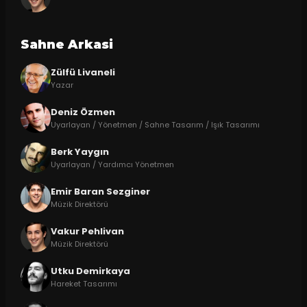
Sahne Arkasi
Zülfü Livaneli
Yazar
Deniz Özmen
Uyarlayan / Yönetmen / Sahne Tasarım / Işık Tasarımı
Berk Yaygın
Uyarlayan / Yardımcı Yönetmen
Emir Baran Sezginer
Müzik Direktörü
Vakur Pehlivan
Müzik Direktörü
Utku Demirkaya
Hareket Tasarımı