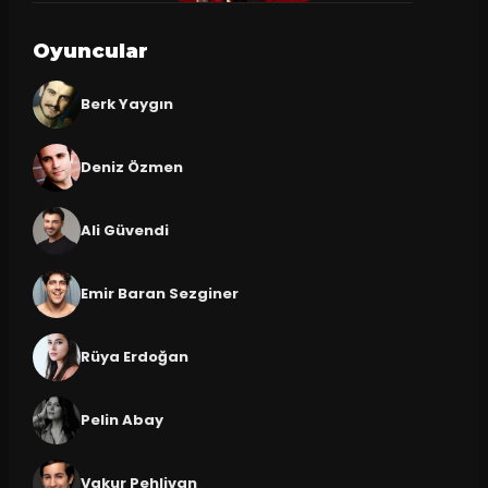
Oyuncular
Berk Yaygın
Deniz Özmen
Ali Güvendi
Emir Baran Sezginer
Rüya Erdoğan
Pelin Abay
Vakur Pehlivan