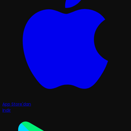
App Store'dan
İndir