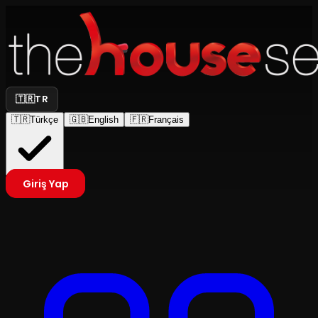
🇹🇷
TR
🇹🇷
Türkçe
🇬🇧
English
🇫🇷
Français
Giriş Yap