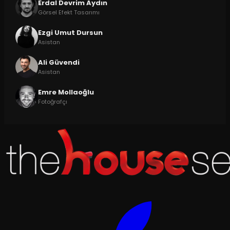
Erdal Devrim Aydın
Görsel Efekt Tasarımı
Ezgi Umut Dursun
Asistan
Ali Güvendi
Asistan
Emre Mollaoğlu
Fotoğrafçı