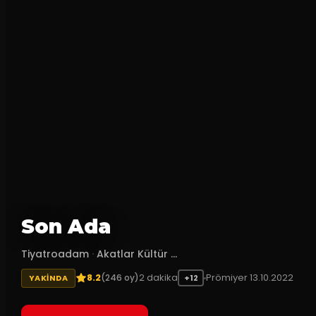
Son Ada
Tiyatroadam
·
Akatlar Kültür ...
8.2
2
dakika
Prömiyer
13.10.2022
(
246
oy)
YAKINDA
+12