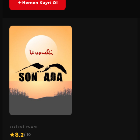
Hemen Kayıt Ol
SEYIRCI PUANI
8.2
/ 10