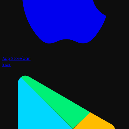
App Store'dan
İndir