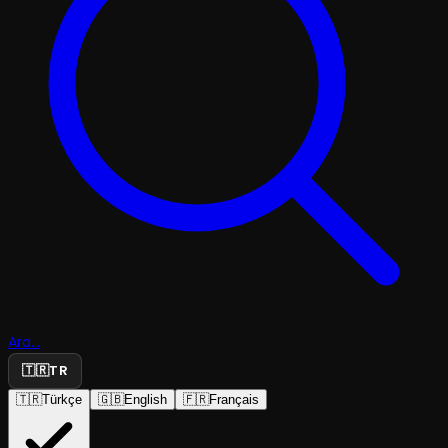
Ara...
🇹🇷
TR
🇹🇷
Türkçe
🇬🇧
English
🇫🇷
Français