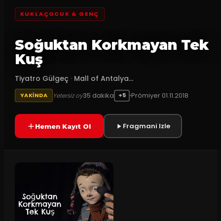
KUKLAÇOCUK & GENÇ
Soğuktan Korkmayan Tek
Kuş
Tiyatro Gülgeç
·
Mall of Antalya...
35
dakika
Prömiyer
01.11.2018
Yetersiz oy
YAKINDA
+5
Fragmani Izle
Hemen Kayıt Ol