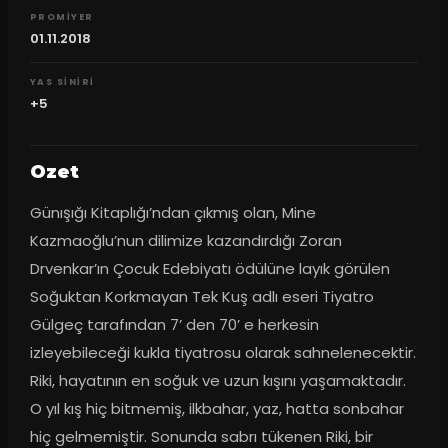
PROMIYER
01.11.2018
YAS SINIRI
+5
Ozet
Günışığı Kitaplığı’ndan çıkmış olan, Mine 
Kazmaoğlu’nun dilimize kazandırdığı Zoran 
Drvenkar’ın Çocuk Edebiyatı ödülüne layık görülen 
Soğuktan Korkmayan Tek Kuş adlı eseri Tiyatro 
Gülgeç tarafından 7’ den 70’ e herkesin 
izleyebileceği kukla tiyatrosu olarak sahnelenecektir. 
Riki, hayatının en soğuk ve uzun kışını yaşamaktadır. 
O yıl kış hiç bitmemiş, ilkbahar, yaz, hatta sonbahar 
hiç gelmemiştir. Sonunda sabrı tükenen Riki, bir 