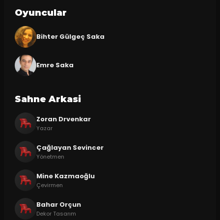
Oyuncular
Bihter Gülgeç Saka
Emre Saka
Sahne Arkasi
Zoran Drvenkar
Yazar
Çağlayan Sevincer
Yönetmen
Mine Kazmaoğlu
Çevirmen
Bahar Orçun
Dekor Tasarım