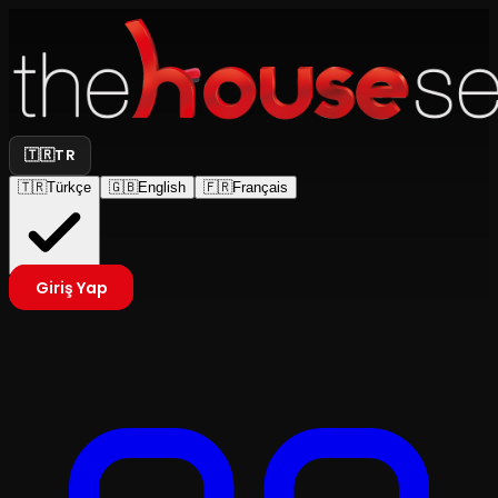
🇹🇷
TR
🇹🇷
Türkçe
🇬🇧
English
🇫🇷
Français
Giriş Yap