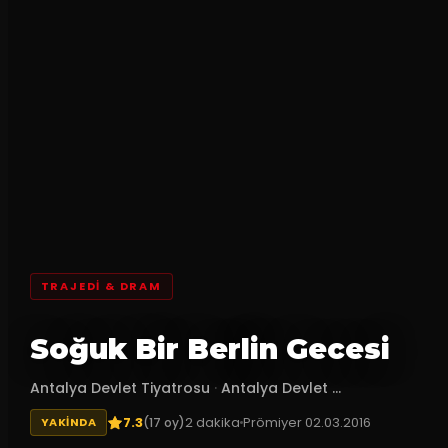
TRAJEDI & DRAM
Soğuk Bir Berlin Gecesi
Antalya Devlet Tiyatrosu
·
Antalya Devlet ...
7.3
2
dakika
Prömiyer
02.03.2016
(
17
oy)
YAKINDA