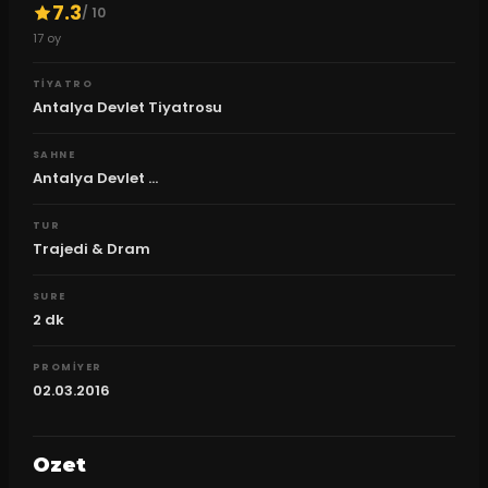
7.3
/ 10
17
oy
TIYATRO
Antalya Devlet Tiyatrosu
SAHNE
Antalya Devlet ...
TUR
Trajedi & Dram
SURE
2
dk
PROMIYER
02.03.2016
Ozet