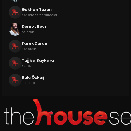
Gökhan Tüzün
Yönetmen Yardımcısı
Demet Boci
Asistan
Faruk Duran
Kondüvit
Tuğba Baykara
Suflöz
Baki Özkuş
Perukacı