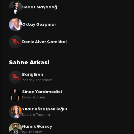
Sedat Mayadağ
Oktay Gözpınar
Deniz Alver Çamlıbel
Sahne Arkasi
Barış Eren
Yazar / Yönetmen
Sinan Yardımedici
Dekor Tasarım
Yıldız Köse İpeklioğlu
Kostüm Tasarım
Namık Gürsoy
Işık Tasarımı