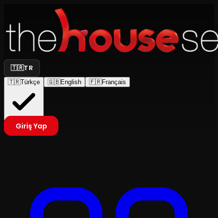
🇹🇷
TR
🇹🇷
Türkçe
🇬🇧
English
🇫🇷
Français
Giriş Yap