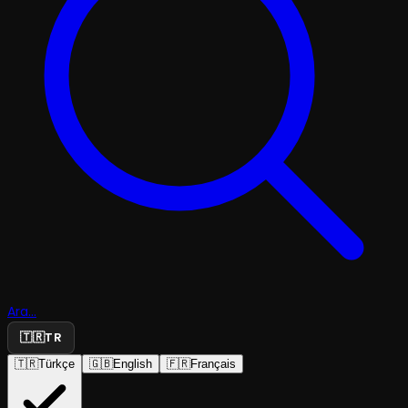
Ara...
🇹🇷
TR
🇹🇷
Türkçe
🇬🇧
English
🇫🇷
Français