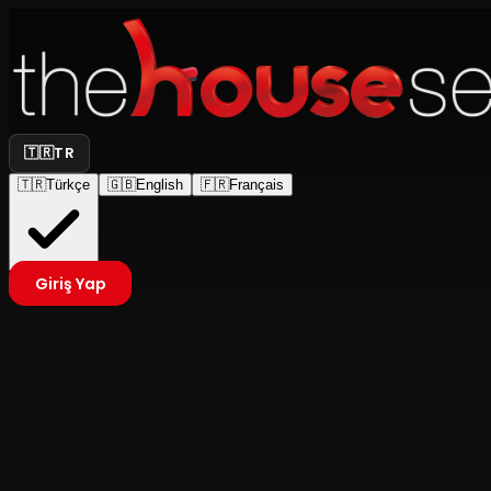
🇹🇷
TR
🇹🇷
Türkçe
🇬🇧
English
🇫🇷
Français
Giriş Yap