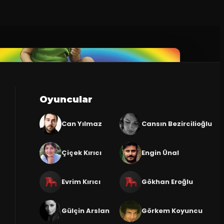
Oyuncular
Can Yılmaz
Cansın Bezircilioğlu
Çiçek Kırıcı
Engin Ünal
Evrim Kırıcı
Gökhan Eroğlu
Gülçin Arslan
Görkem Koyuncu