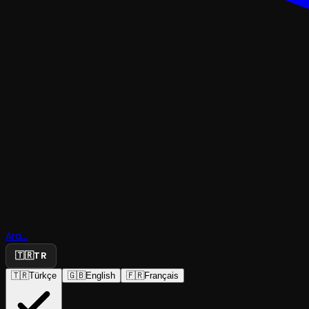
ÇOCUK & GENÇ
Ara...
Siz Ne Der
🇹🇷
TR
🇹🇷
Türkçe
🇬🇧
English
🇫🇷
Français
İstanbul Devlet Tiyatrosu
·
Küçükçekmece CK...