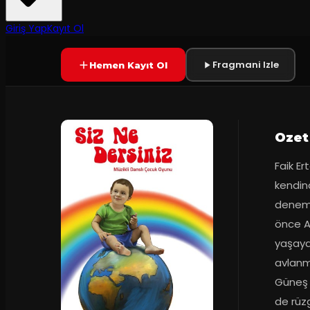
2
dakika
Prömiyer
09.11.2019
Yetersiz oy
SONA ERDI
+7
Giriş Yap
Kayıt Ol
Fragmani Izle
Hemen Kayıt Ol
Ozet
Faik Er
kendin
deneme
önce A
yaşaya
avlanm
Güneş o
de rüz