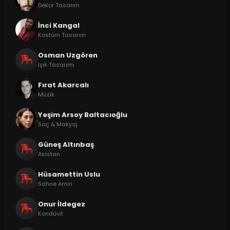
Dekor Tasarım
İnci Kangal
Kostüm Tasarım
Osman Uzgören
Işık Tasarımı
Fırat Akarcalı
Müzik
Yeşim Arsoy Baltacıoğlu
Saç & Makyaj
Güneş Altınbaş
Asistan
Hüsamettin Uslu
Sahne Amiri
Onur İldegez
Kondüvit