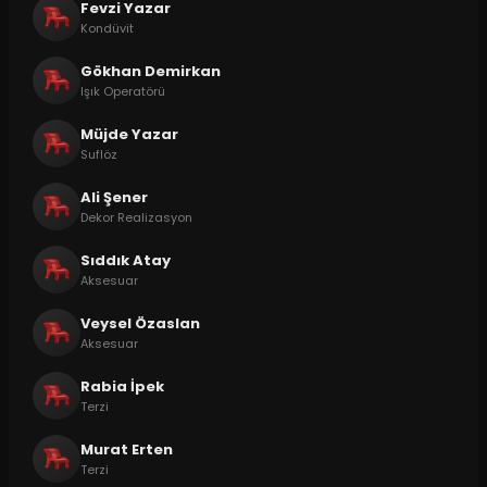
Fevzi Yazar
Kondüvit
Gökhan Demirkan
Işık Operatörü
Müjde Yazar
Suflöz
Ali Şener
Dekor Realizasyon
Sıddık Atay
Aksesuar
Veysel Özaslan
Aksesuar
Rabia İpek
Terzi
Murat Erten
Terzi