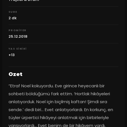
SURE
2
dk
PROMIYER
25.12.2018
YAS SINIRI
+13
Ozet
“Etraf Noel kokuyordu. Eve girince heyecanlı bir 
sohbeti böldüğümü fark ettim. ‘Hortlak hikâyeleri 
anlatıyorduk. Noel için biçilmiş kaftan! Şimdi sıra 
sende.’ dedi biri… Evet anlatıyorlardı. En korkunç, en 
tüyler ürpertici hikâyeyi anlatmak için birbirleriyle 
yarışıyorlardı… Evet benim de bir hikâyem vardı, 