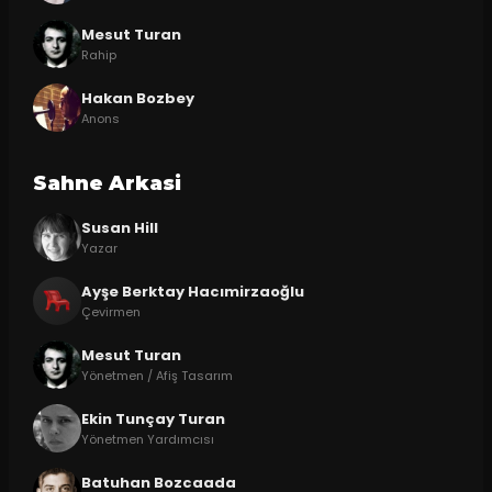
Mesut Turan
Rahip
Hakan Bozbey
Anons
Sahne Arkasi
Susan Hill
Yazar
Ayşe Berktay Hacımirzaoğlu
Çevirmen
Mesut Turan
Yönetmen / Afiş Tasarım
Ekin Tunçay Turan
Yönetmen Yardımcısı
Batuhan Bozcaada