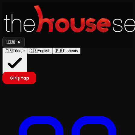
🇹🇷
TR
🇹🇷
Türkçe
🇬🇧
English
🇫🇷
Français
Giriş Yap