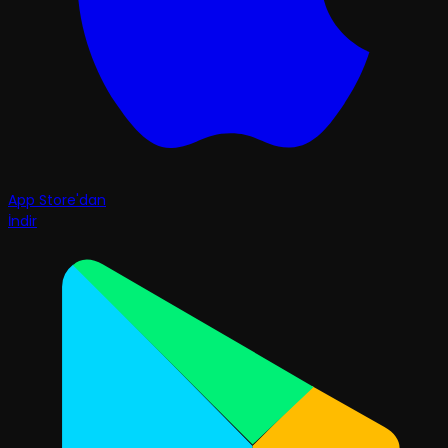
App Store'dan
İndir