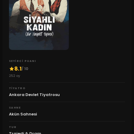
SEYIRCI PUANI
8.1
/ 10
252
oy
TIYATRO
Ankara Devlet Tiyatrosu
SAHNE
Akün Sahnesi
TUR
Trajedi & Dram