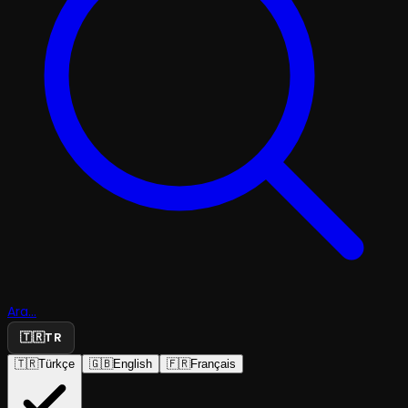
Ara...
🇹🇷
TR
🇹🇷
Türkçe
🇬🇧
English
🇫🇷
Français