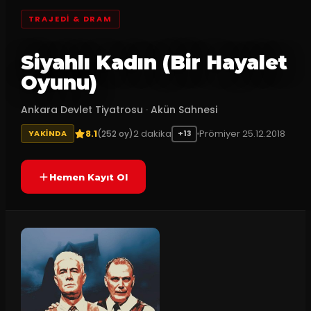
TRAJEDI & DRAM
Siyahlı Kadın (Bir Hayalet
Oyunu)
Ankara Devlet Tiyatrosu
·
Akün Sahnesi
8.1
2
dakika
Prömiyer
25.12.2018
(
252
oy)
YAKINDA
+13
Hemen Kayıt Ol