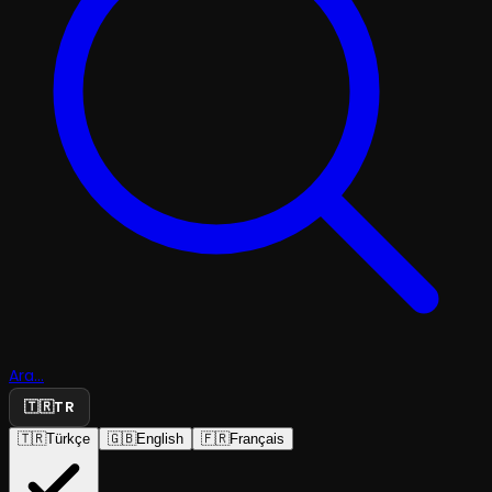
Ara...
🇹🇷
TR
🇹🇷
Türkçe
🇬🇧
English
🇫🇷
Français