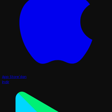
App Store'dan
İndir