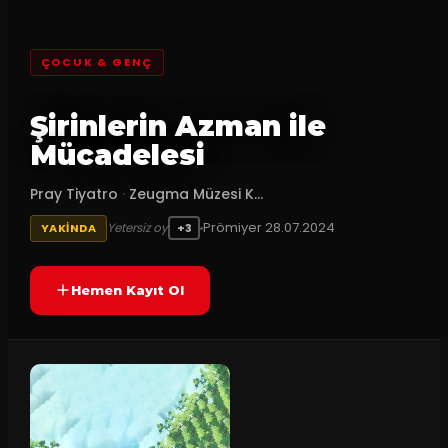
ÇOCUK & GENÇ
Şirinlerin Azman ile
Mücadelesi
Pray Tiyatro
·
Zeugma Müzesi K...
Prömiyer
28.07.2024
Yetersiz oy
YAKINDA
+3
Hemen Kayıt Ol