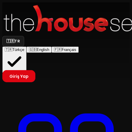
🇹🇷
TR
🇹🇷
Türkçe
🇬🇧
English
🇫🇷
Français
Giriş Yap