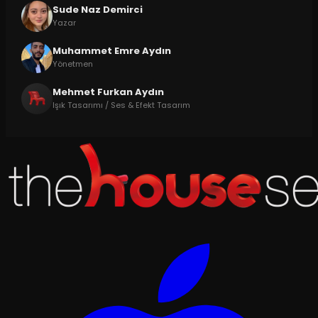
Sude Naz Demirci
Yazar
Muhammet Emre Aydın
Yönetmen
Mehmet Furkan Aydın
Işık Tasarımı / Ses & Efekt Tasarım