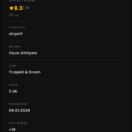
SEYIRCI PUANI
8.3
/ 10
155
oy
TIYATRO
sfrpztf
SAHNE
Oyun Atölyesi
TUR
Trajedi & Dram
SURE
2
dk
PROMIYER
06.01.2026
YAS SINIRI
+16