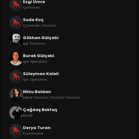
Ezgi Ümre
Çevirmen
Sude Koç
Çevirmen / Asistan
Gökhan Gülçebi
Işık Tasarımı
Burak Gülçebi
Işık Operatörü
Süleyman Kaleli
Işık Operatörü
Nilsu Baldan
Dekor Tasarım / Kostüm Tasarım
Çağdaş Bektaş
Müzik
Derya Turan
Koordinatör