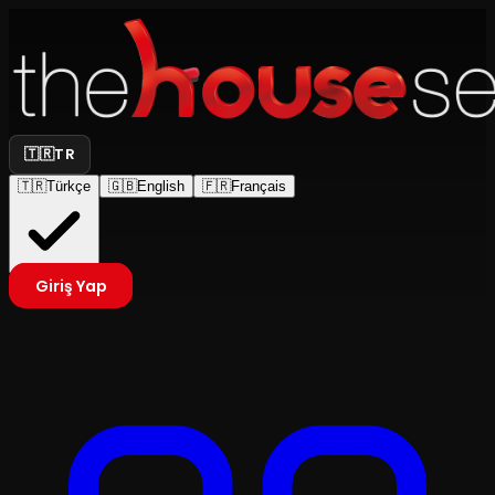
🇹🇷
TR
🇹🇷
Türkçe
🇬🇧
English
🇫🇷
Français
Giriş Yap