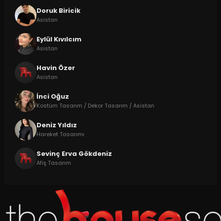
Doruk Biricik
Asistan
Eylül Kıvılcım
Asistan
Havin Özer
Asistan
İnci Oğuz
Kostüm Tasarım / Dekor Tasarım / Asistan
Deniz Yıldız
Hareket Tasarımı
Sevinç Erva Gökdeniz
Afiş Tasarım