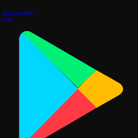
App Store'dan
İndir