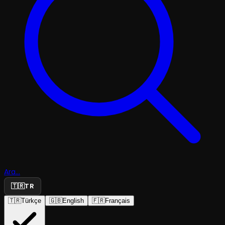
Ara...
🇹🇷
TR
🇹🇷
Türkçe
🇬🇧
English
🇫🇷
Français