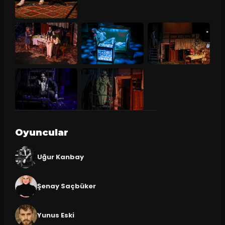
Oyuncular
Uğur Kanbay
Şenay Saçbüker
Yunus Eski