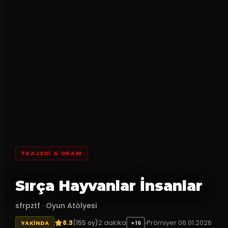
TRAJEDI & DRAM
Sırça Hayvanlar İnsanlar
sfrpztf
·
Oyun Atölyesi
8.3
2
dakika
Prömiyer
06.01.2026
(
155
oy)
YAKINDA
+16