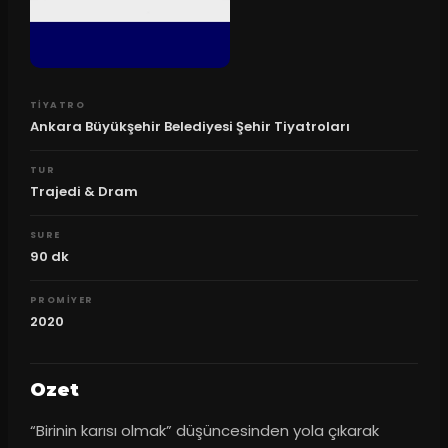
TIYATRO
Ankara Büyükşehir Belediyesi Şehir Tiyatroları
TUR
Trajedi & Dram
SURE
90
dk
PROMIYER
2020
Ozet
“Birinin karısı olmak” düşüncesinden yola çıkarak 