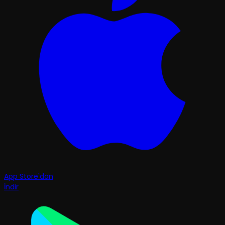
App Store'dan
İndir