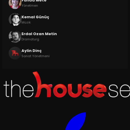
Funda Mete
Yönetmen
Kemal Günüç
Müzik
Erdal Ozan Metin
Dramaturg
Aylin Dinç
Sanat Yönetmeni