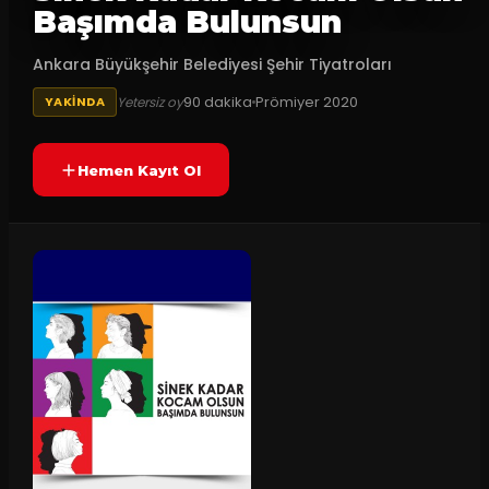
Başımda Bulunsun
Ankara Büyükşehir Belediyesi Şehir Tiyatroları
90
dakika
Prömiyer
2020
Yetersiz oy
YAKINDA
Hemen Kayıt Ol