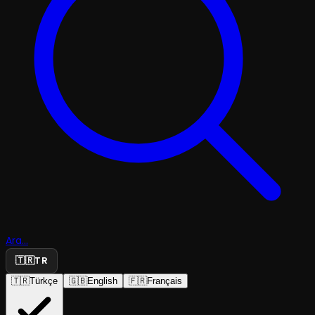
Ara...
🇹🇷
TR
🇹🇷
Türkçe
🇬🇧
English
🇫🇷
Français