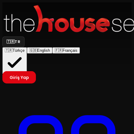
🇹🇷
TR
🇹🇷
Türkçe
🇬🇧
English
🇫🇷
Français
Giriş Yap