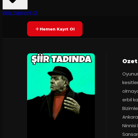
Prömiyer
02.06.2019
Yetersiz oy
YAKINDA
Giriş Yap
Kayıt Ol
Hemen Kayıt Ol
Ozet
Oyunum
kesitle
olmaya 
erbil k
Bizimle
Ankaras
Ninnisi
Sansary