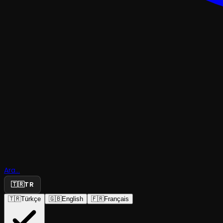
OKUMA & ANLATI
Ara...
🇹🇷
TR
Şiir Tadın
🇹🇷
Türkçe
🇬🇧
English
🇫🇷
Français