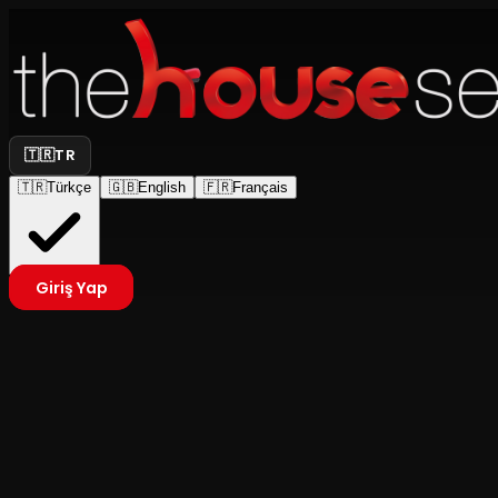
🇹🇷
TR
🇹🇷
Türkçe
🇬🇧
English
🇫🇷
Français
Giriş Yap