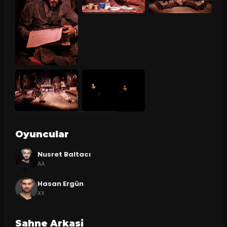
Oyuncular
Nusret Baltacı
AA
Hasan Ergün
XX
Sahne Arkasi