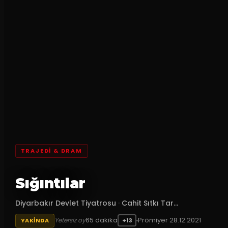
TRAJEDI & DRAM
Sığıntılar
Diyarbakır Devlet Tiyatrosu
·
Cahit Sıtkı Tar...
65
dakika
Prömiyer
28.12.2021
Yetersiz oy
YAKINDA
+13