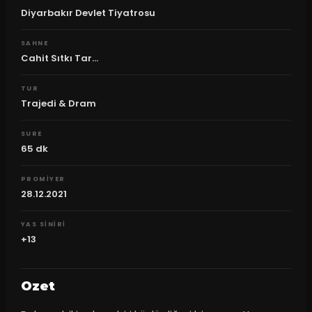
Diyarbakır Devlet Tiyatrosu
SAHNE
Cahit Sıtkı Tar...
TUR
Trajedi & Dram
SURE
65
dk
PROMIYER
28.12.2021
YAS SINIRI
+13
Ozet