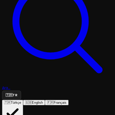
Ara...
🇹🇷
TR
🇹🇷
Türkçe
🇬🇧
English
🇫🇷
Français