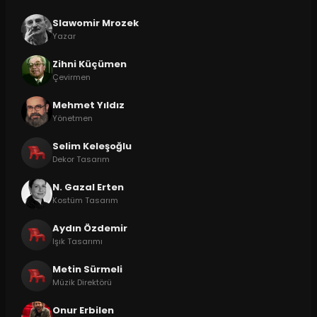
Slawomir Mrozek
Yazar
Zihni Küçümen
Çevirmen
Mehmet Yıldız
Yönetmen
Selim Keleşoğlu
Dekor Tasarım
N. Gazal Erten
Kostüm Tasarım
Aydın Özdemir
Işık Tasarımı
Metin Sürmeli
Müzik Direktörü
Onur Erbilen