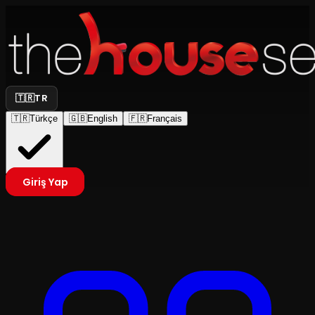
🇹🇷
TR
🇹🇷
Türkçe
🇬🇧
English
🇫🇷
Français
Giriş Yap