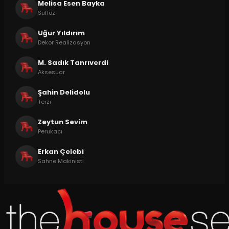
Melisa Esen Bayka
Suflöz
Uğur Yıldırım
Dekor Realizasyon
M. Sadık Tanrıverdi
Aksesuar
Şahin Delidolu
Terzi
Zeytun Sevim
Perukacı
Erkan Çelebi
Sahne Makinisti