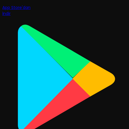
App Store'dan
İndir