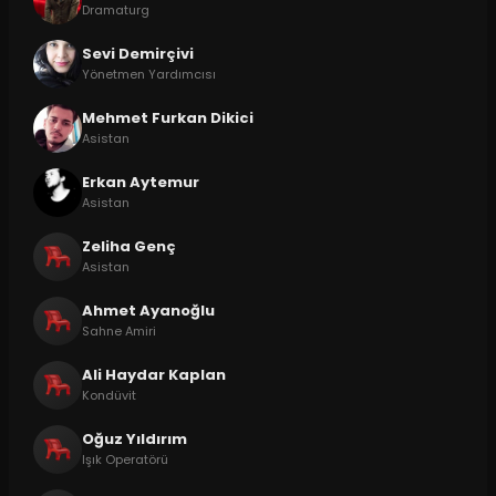
Dramaturg
Sevi Demirçivi
Yönetmen Yardımcısı
Mehmet Furkan Dikici
Asistan
Erkan Aytemur
Asistan
Zeliha Genç
Asistan
Ahmet Ayanoğlu
Sahne Amiri
Ali Haydar Kaplan
Kondüvit
Oğuz Yıldırım
Işık Operatörü