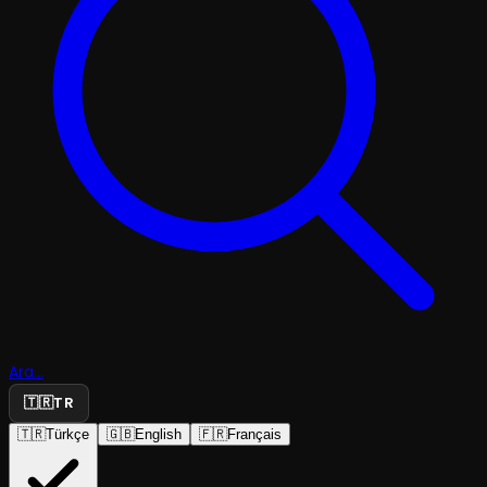
Ara...
🇹🇷
TR
🇹🇷
Türkçe
🇬🇧
English
🇫🇷
Français