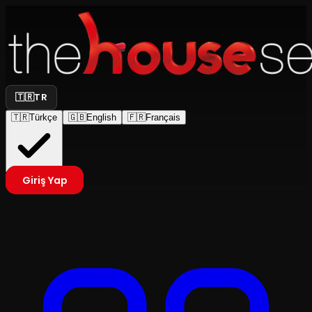
🇹🇷
TR
🇹🇷
Türkçe
🇬🇧
English
🇫🇷
Français
Giriş Yap