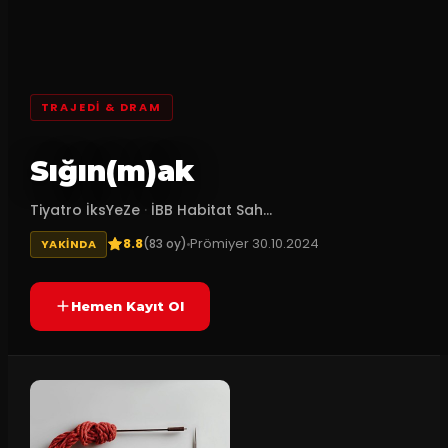
TRAJEDI & DRAM
Sığın(m)ak
Tiyatro İksYeZe
·
İBB Habitat Sah...
8.8
Prömiyer
30.10.2024
(
83
oy)
YAKINDA
Hemen Kayıt Ol