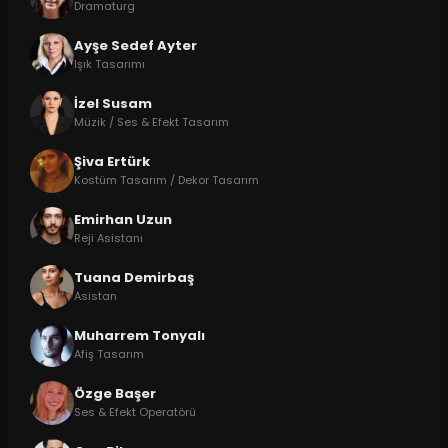
Dramaturg
Ayşe Sedef Ayter
Işık Tasarımı
İzel Susam
Müzik / Ses & Efekt Tasarım
Şiva Ertürk
Kostüm Tasarım / Dekor Tasarım
Emirhan Uzun
Reji Asistanı
Tuana Demirbaş
Asistan
Muharrem Tonyalı
Afiş Tasarım
Özge Başer
Ses & Efekt Operatörü