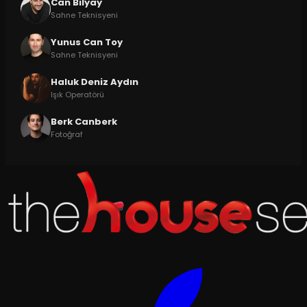
Can Bilyay
Sahne Teknisyeni
Yunus Can Toy
Sahne Teknisyeni
Haluk Deniz Aydın
Işık Operatörü
Berk Canberk
Fotoğraf