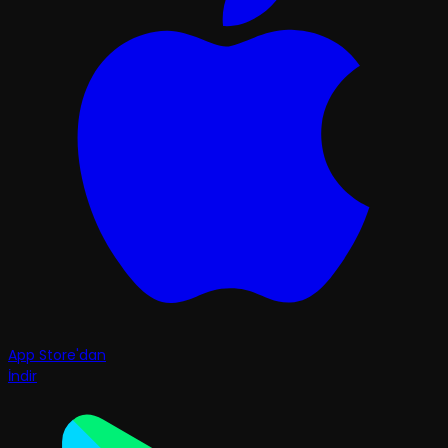
App Store'dan
İndir