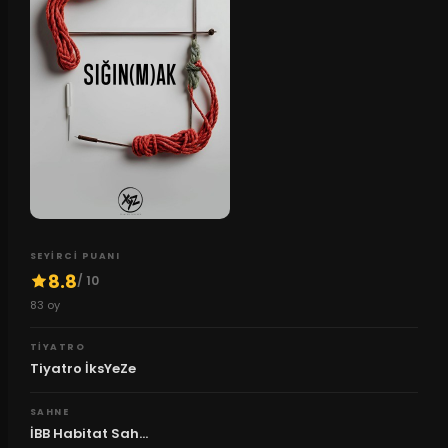
SEYIRCI PUANI
8.8
/ 10
83
oy
TIYATRO
Tiyatro İksYeZe
SAHNE
İBB Habitat Sah...