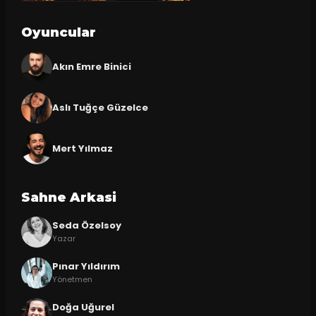
Oyuncular
Akın Emre Binici
Aslı Tuğçe Güzelce
Mert Yılmaz
Sahne Arkasi
Seda Özelsoy
Yazar
Pınar Yıldırım
Yönetmen
Doğa Uğurel