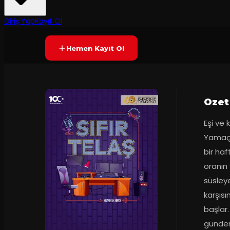
60
dakika
Prömiyer
11.11.2024
Yetersiz oy
YAKINDA
+9
Giriş Yap
Kayıt Ol
Hemen Kayıt Ol
Ozet
Eşi ve 
Yamaç, 
bir haf
oranın 
süsley
karşıs
başlar.
günden 