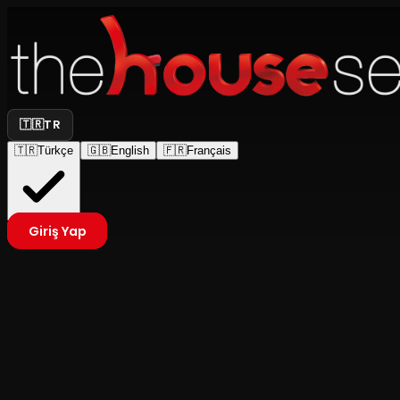
🇹🇷
TR
🇹🇷
Türkçe
🇬🇧
English
🇫🇷
Français
Giriş Yap