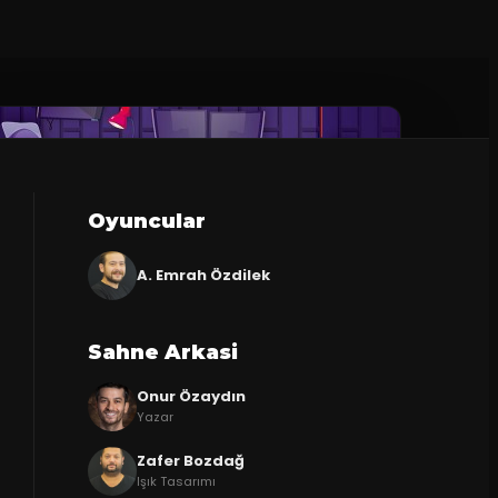
Oyuncular
A. Emrah Özdilek
Sahne Arkasi
Onur Özaydın
Yazar
Zafer Bozdağ
Işık Tasarımı