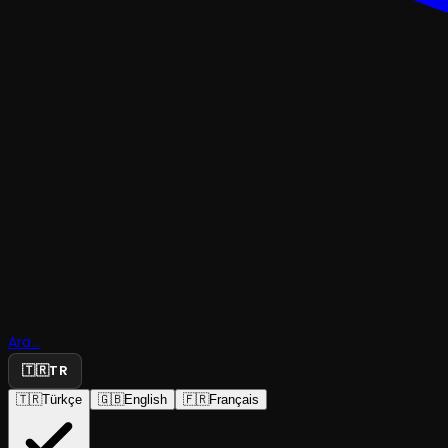
TRAJEDI & DRAM
Ara...
Sıfır Telaş
🇹🇷
TR
🇹🇷
Türkçe
🇬🇧
English
🇫🇷
Français
Ordu Büyükşehir Belediyesi Karadeniz Tiyatrosu
·