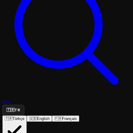
Ara...
🇹🇷
TR
🇹🇷
Türkçe
🇬🇧
English
🇫🇷
Français