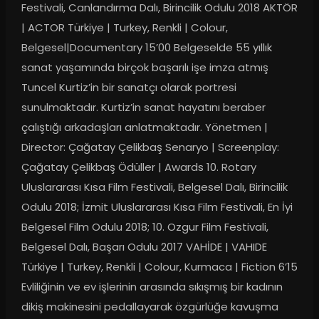
Festivali, Canlandırma Dalı, Birincilik Odulu 2018 AKTÖR 
| ACTOR Türkiye | Turkey, Renkli | Colour, 
Belgesel|Documentary 15’00 Belgeselde 55 yıllık 
sanat yaşamında birçok başarılı işe imza atmış 
Tuncel Kurtiz’in bir sanatçı olarak portresi 
sunulmaktadır. Kurtiz’in sanat hayatını beraber 
çalıştığı arkadaşları anlatmaktadır. Yönetmen | 
Director: Çağatay Çelikbaş Senaryo | Screenplay: 
Çağatay Çelikbaş Ödüller | Awards 10. Rotary 
Uluslararası Kısa Film Festivali, Belgesel Dalı, Birincilik 
Odulu 2018; İzmit Uluslararası Kısa Film Festivali, En İyi 
Belgesel Film Odulu 2018; 10. Ozgur Film Festivali, 
Belgesel Dalı, Başarı Odulu 2017 VAHİDE | VAHIDE 
Türkiye | Turkey, Renkli | Colour, Kurmaca | Fiction 6’15 
Evliliğinin ve ev işlerinin arasında sıkışmış bir kadının 
dikiş makinesini pedallayarak özgürlüğe kavuşma 