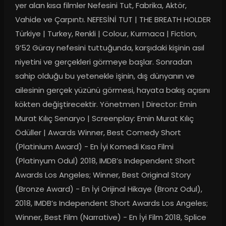
yer alan kısa filmler Nefesini Tut, Fabrika, Aktör, 
Vahide ve Çarpıntı. NEFESİNİ TUT | THE BREATH HOLDER 
Türkiye | Turkey, Renkli | Colour, Kurmaca | Fiction, 
9’52 Güray nefesini tuttuğunda, karşıdaki kişinin asıl 
niyetini ve gerçekleri görmeye başlar. Sonradan 
sahip olduğu bu yetenekle işinin, dış dünyanın ve 
ailesinin gerçek yüzünü görmesi, hayata bakış açısını 
kökten değiştirecektir. Yönetmen | Director: Emin 
Murat Kılıç Senaryo | Screenplay: Emin Murat Kılıç 
Ödüller | Awards Winner, Best Comedy Short 
(Platinium Award) - En İyi Komedi Kısa Filmi 
(Platinyum Odul) 2018, IMDB’s Independent Short 
Awards Los Angeles; Winner, Best Original Story 
(Bronze Award) - En İyi Orijinal Hikaye (Bronz Odul), 
2018, IMDB’s Independent Short Awards Los Angeles; 
Winner, Best Film (Narrative) - En İyi Film 2018, Splice 