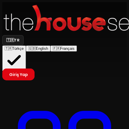
🇹🇷
TR
🇹🇷
Türkçe
🇬🇧
English
🇫🇷
Français
Giriş Yap