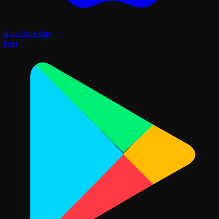
App Store'dan
İndir