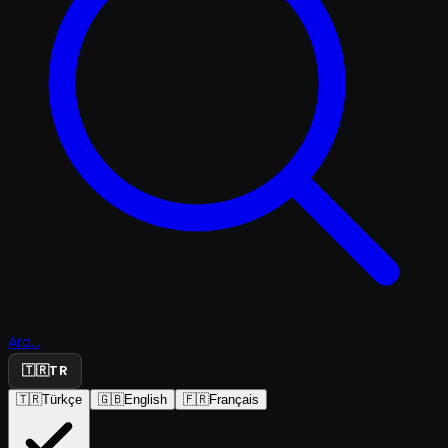
Ara...
🇹🇷
TR
🇹🇷
Türkçe
🇬🇧
English
🇫🇷
Français