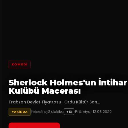
KOMEDI
Sherlock Holmes'un İntihar
Kulübü Macerası
Trabzon Devlet Tiyatrosu
·
Ordu Kültür San...
2
dakika
Prömiyer
12.03.2020
Yetersiz oy
YAKINDA
+13