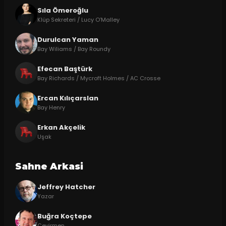
Sıla Ömeroğlu
Klüp Sekreteri / Lucy O’Malley
Durulcan Yaman
Bay Wiliams / Bay Roundy
Efecan Baştürk
Bay Richards / Mycroft Holmes / AC Crosse
Ercan Kılıçarslan
Bay Henry
Erkan Akçelik
Uşak
Sahne Arkasi
Jeffrey Hatcher
Yazar
Buğra Koçtepe
Çevirmen