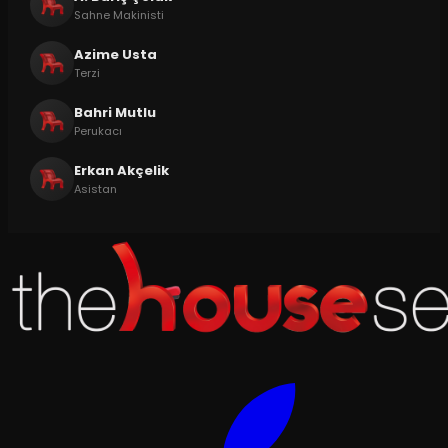
Sahne Makinisti
Azime Usta
Terzi
Bahri Mutlu
Perukacı
Erkan Akçelik
Asistan