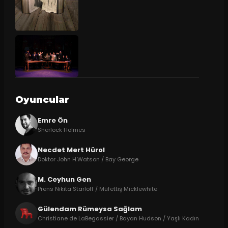
Oyuncular
Emre Ön
Sherlock Holmes
Necdet Mert Hürol
Doktor John H.Watson / Bay George
M. Ceyhun Gen
Prens Nikita Starloff / Müfettiş Micklewhite
Gülendam Rümeysa Sağlam
Christiane de LaBegassier / Bayan Hudson / Yaşlı Kadın