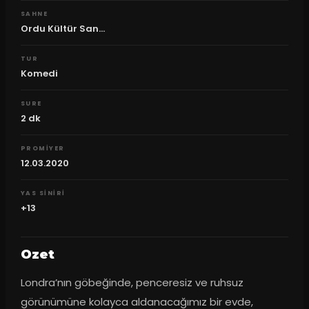
SAHNE
Ordu Kültür San...
TUR
Komedi
SURE
2
dk
PROMIYER
12.03.2020
YAS SINIRI
+13
Ozet
Londra’nın göbeğinde, penceresiz ve ruhsuz 
görünümüne kolayca aldanacağımız bir evde, 