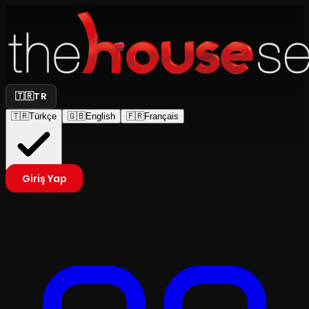
🇹🇷
TR
🇹🇷
Türkçe
🇬🇧
English
🇫🇷
Français
Giriş Yap