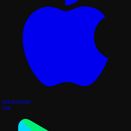
App Store'dan
İndir