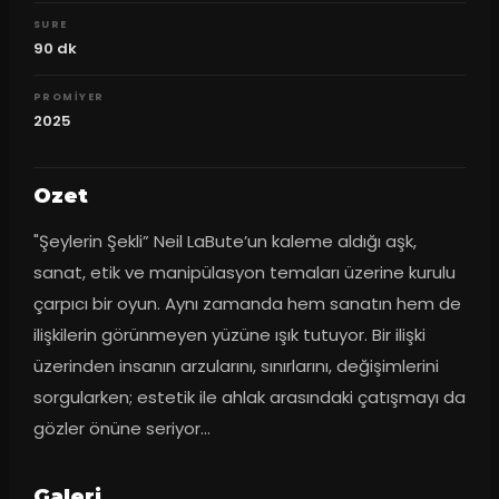
SURE
90
dk
PROMIYER
2025
Ozet
"Şeylerin Şekli” Neil LaBute’un kaleme aldığı aşk, 
sanat, etik ve manipülasyon temaları üzerine kurulu 
çarpıcı bir oyun. Aynı zamanda hem sanatın hem de 
ilişkilerin görünmeyen yüzüne ışık tutuyor. Bir ilişki 
üzerinden insanın arzularını, sınırlarını, değişimlerini 
sorgularken; estetik ile ahlak arasındaki çatışmayı da 
gözler önüne seriyor…
Galeri