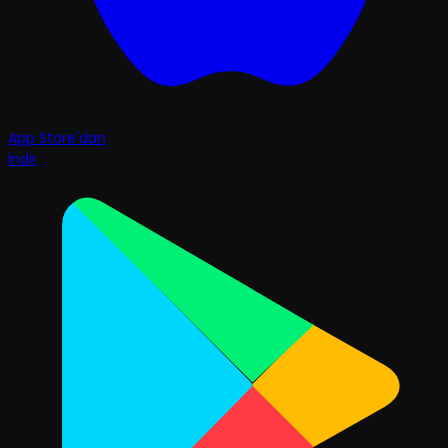
App Store'dan
İndir