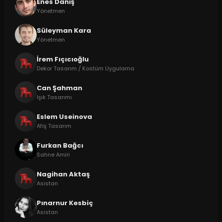
Enes Daniş
Yönetmen
Süleyman Kara
Yönetmen
İrem Fıçıcıoğlu
Dekor Tasarım / Kostüm Uygulama
Can Şahman
Işık Tasarımı
Eslem Useinova
Afiş Tasarım
Furkan Bağcı
Sahne Amiri
Nagihan Aktaş
Asistan
Pınarnur Kesbiç
Asistan