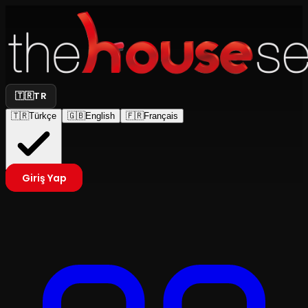
🇹🇷
TR
🇹🇷
Türkçe
🇬🇧
English
🇫🇷
Français
Giriş Yap