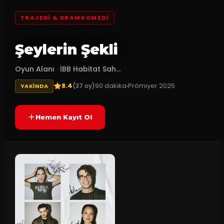
TRAJEDI & DRAMKOMEDI
Şeylerin Şekli
Oyun Alanı
·
İBB Habitat Sah...
8.4
90
dakika
Prömiyer
2025
(
37
oy)
YAKINDA
Hemen Kayıt Ol