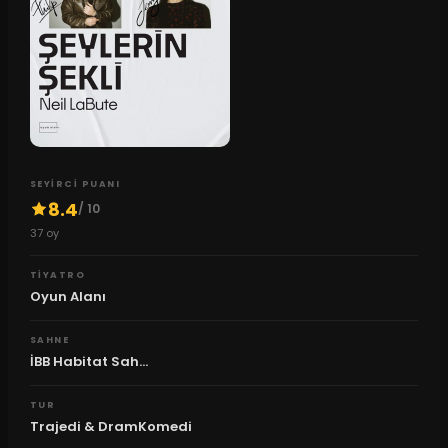
SEYIRCI PUANI
8.4
/ 10
37
oy
TIYATRO
Oyun Alanı
SAHNE
İBB Habitat Sah...
TUR
Trajedi & DramKomedi