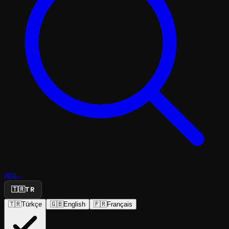
Ara...
🇹🇷
TR
🇹🇷
Türkçe
🇬🇧
English
🇫🇷
Français