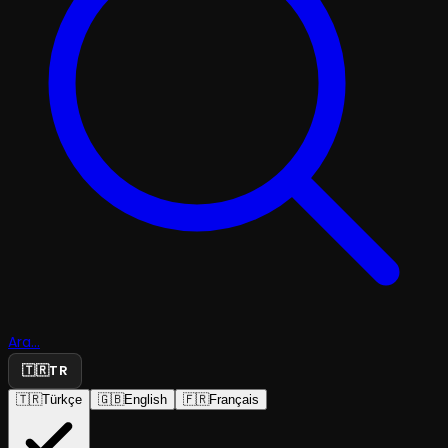
Ara...
🇹🇷
TR
🇹🇷
Türkçe
🇬🇧
English
🇫🇷
Français