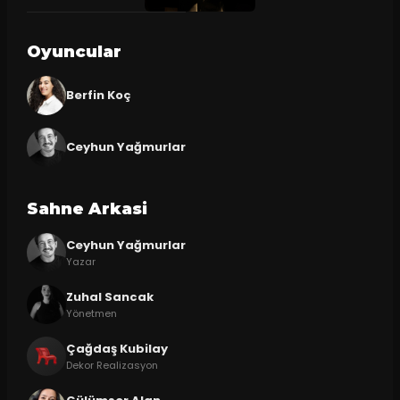
Oyuncular
Berfin Koç
Ceyhun Yağmurlar
Sahne Arkasi
Ceyhun Yağmurlar
Yazar
Zuhal Sancak
Yönetmen
Çağdaş Kubilay
Dekor Realizasyon