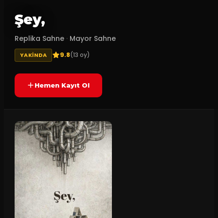
Şey,
Replika Sahne
·
Mayor Sahne
9.8
(
13
oy)
YAKINDA
Hemen Kayıt Ol