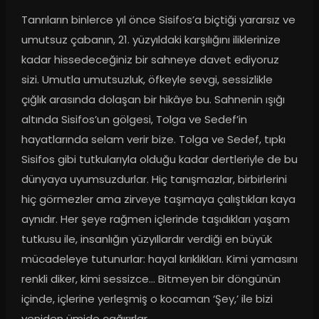
Tanrıların binlerce yıl önce Sisifos’a biçtiği yararsız ve 
umutsuz çabanın, 21. yüzyıldaki karşılığını iliklerinize 
kadar hissedeceğiniz bir sahneye davet ediyoruz 
sizi. Umutla umutsuzluk, öfkeyle sevgi, sessizlikle 
çığlık arasında dolaşan bir hikâye bu. Sahnenin ışığı 
altında Sisifos’un gölgesi, Tolga ve Sedef’in 
hayatlarında selam verir bize. Tolga ve Sedef, tıpkı 
Sisifos gibi tutkularıyla olduğu kadar dertleriyle de bu 
dünyaya uyumsuzdurlar. Hiç tanışmazlar, birbirlerini 
hiç görmezler ama zirveye taşımaya çalıştıkları kaya 
aynıdır. Her şeye rağmen içlerinde taşıdıkları yaşam 
tutkusu ile, insanlığın yüzyıllardır verdiği en büyük 
mücadeleye tutunurlar: hayal kırıklıkları. Kimi yamasını 
renkli diker, kimi sessizce… Bitmeyen bir döngünün 
içinde, içlerine yerleşmiş o kocaman ‘Şey,’ ile bizi 
yeniden ümide çağırırlar.