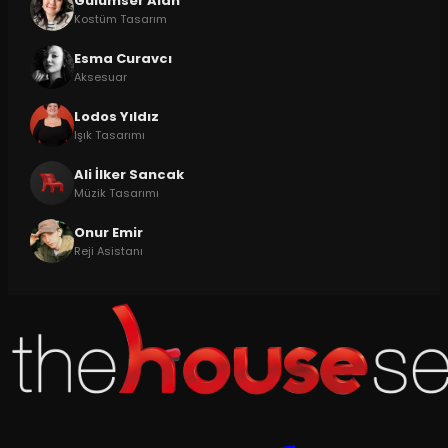
Gülümser Alan
Kostüm Tasarım
Esma Curavcı
Aksesuar
Lodos Yıldız
Işık Tasarımı
Ali İlker Sancak
Müzik Tasarımı
Onur Emir
Reji Asistanı