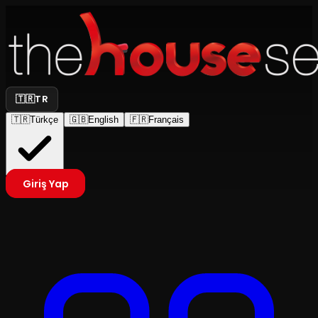
🇹🇷
TR
🇹🇷
Türkçe
🇬🇧
English
🇫🇷
Français
Giriş Yap