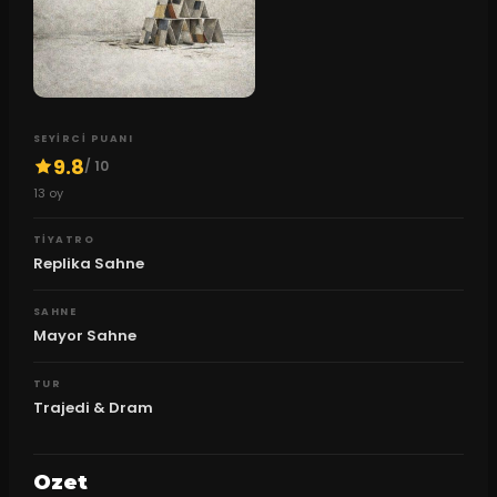
SEYIRCI PUANI
9.8
/ 10
13
oy
TIYATRO
Replika Sahne
SAHNE
Mayor Sahne
TUR
Trajedi & Dram
Ozet