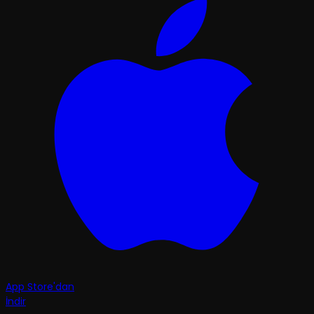
App Store'dan
İndir