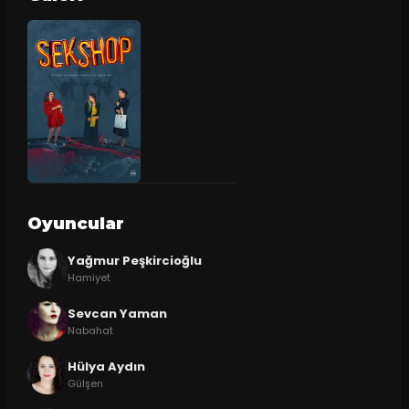
Oyuncular
Yağmur Peşkircioğlu
Hamiyet
Sevcan Yaman
Nabahat
Hülya Aydın
Gülşen