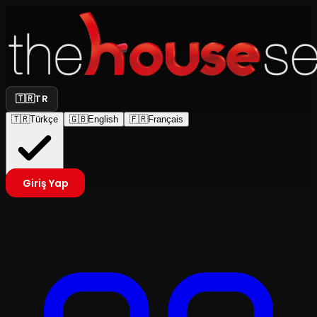
🇹🇷
TR
🇹🇷
Türkçe
🇬🇧
English
🇫🇷
Français
Giriş Yap