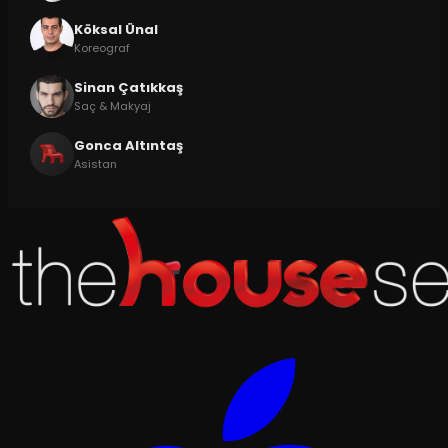
Köksal Ünal
Koreograf
Sinan Çatıkkaş
Saç & Makyaj
Gonca Altıntaş
Asistan