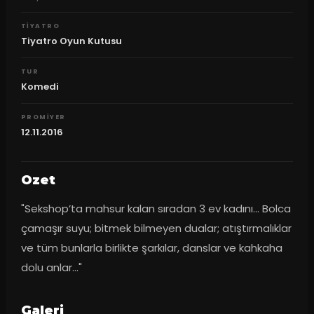
TIYATRO
Tiyatro Oyun Kutusu
TUR
Komedi
PROMIYER
12.11.2016
Ozet
"Sekshop’ta mahsur kalan sıradan 3 ev kadını… Bolca 
çamaşır suyu; bitmek bilmeyen dualar; atıştırmalıklar 
ve tüm bunlarla birlikte şarkılar, danslar ve kahkaha 
dolu anlar…"
Galeri