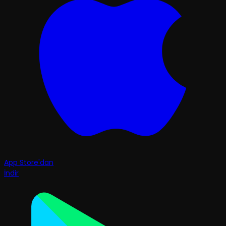
App Store'dan
İndir