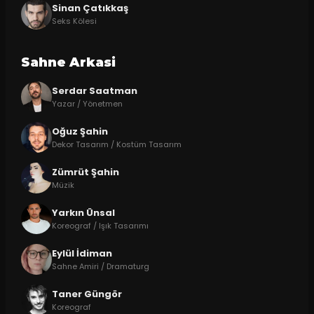
Sinan Çatıkkaş
Seks Kölesi
Sahne Arkasi
Serdar Saatman
Yazar / Yönetmen
Oğuz Şahin
Dekor Tasarım / Kostüm Tasarım
Zümrüt Şahin
Müzik
Yarkın Ünsal
Koreograf / Işık Tasarımı
Eylül İdiman
Sahne Amiri / Dramaturg
Taner Güngör
Koreograf