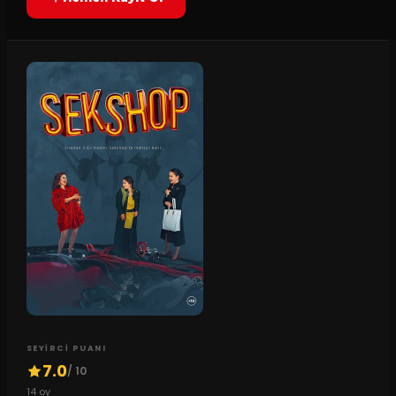
SEYIRCI PUANI
7.0
/ 10
14
oy