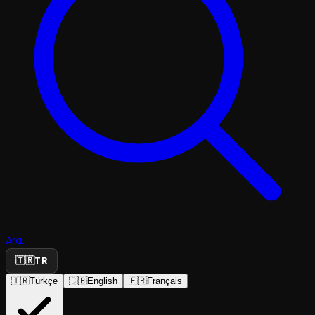
Ara...
🇹🇷
TR
🇹🇷
Türkçe
🇬🇧
English
🇫🇷
Français