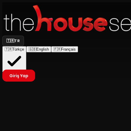
🇹🇷
TR
🇹🇷
Türkçe
🇬🇧
English
🇫🇷
Français
Giriş Yap