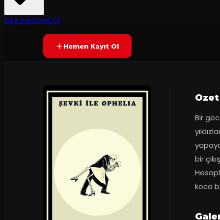
Yetersiz oy
YAKINDA
Giriş Yap
Kayıt Ol
Hemen Kayıt Ol
Ozet
Bir gec
yıldızl
yapayal
bir çık
Hesapla
koca b
Galer