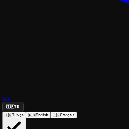
TRAJEDI & DRAM
Şevki ile
Ara...
Ophelia
🇹🇷
TR
🇹🇷
Türkçe
🇬🇧
English
🇫🇷
Français
Yeni Tiyatro
·
Asmalı Sahne