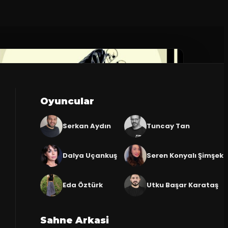
Oyuncular
Serkan Aydın
Tuncay Tan
Dalya Uçankuş
Seren Konyalı Şimşek
Eda Öztürk
Utku Başar Karataş
Sahne Arkasi