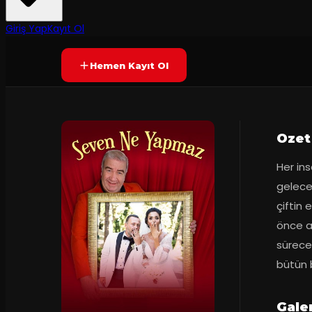
Yetersiz oy
YAKINDA
Giriş Yap
Kayıt Ol
Hemen Kayıt Ol
Ozet
Her ins
gelece
çiftin 
önce an
sürece
bütün 
Galer