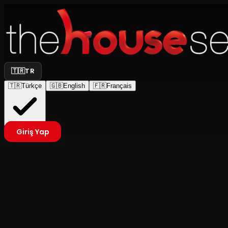
🇹🇷
TR
🇹🇷
Türkçe
🇬🇧
English
🇫🇷
Français
Giriş Yap