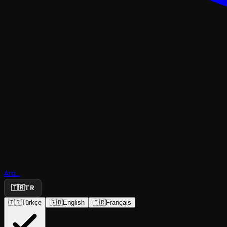
KOMEDI
Seven Ne
Ara...
Yapmaz
🇹🇷
TR
🇹🇷
Türkçe
🇬🇧
English
🇫🇷
Français
Kedi Sahne Sanatları