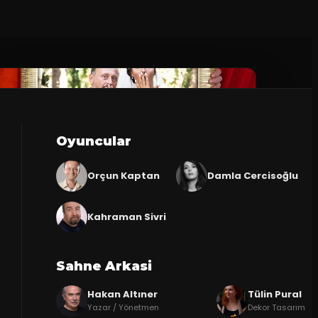
Oyuncular
Orçun Kaptan
Damla Cercisoğlu
Kahraman Sivri
Sahne Arkasi
Hakan Altıner
Tülin Pural
Yazar / Yönetmen
Dekor Tasarım