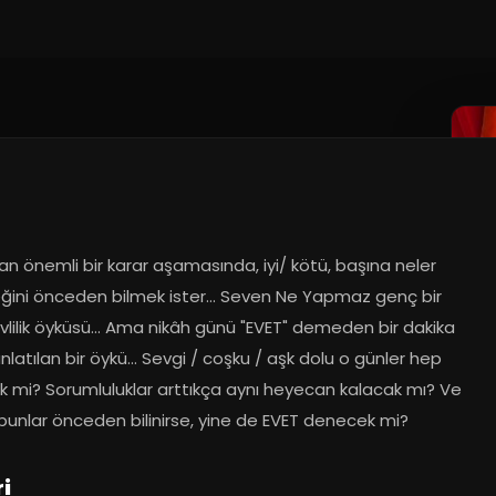
an önemli bir karar aşamasında, iyi/ kötü, başına neler 
ğini önceden bilmek ister... Seven Ne Yapmaz genç bir 
evlilik öyküsü... Ama nikâh günü "EVET" demeden bir dakika 
latılan bir öykü... Sevgi / coşku / aşk dolu o günler hep 
k mi? Sorumluluklar arttıkça aynı heyecan kalacak mı? Ve 
bunlar önceden bilinirse, yine de EVET denecek mi?
i