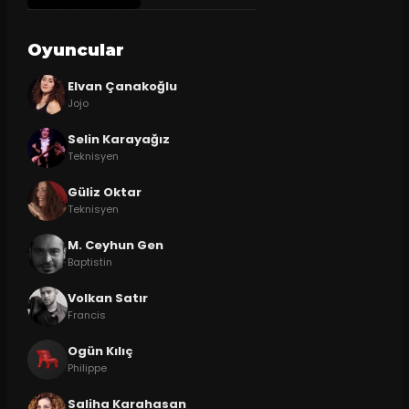
Oyuncular
Elvan Çanakoğlu
Jojo
Selin Karayağız
Teknisyen
Güliz Oktar
Teknisyen
M. Ceyhun Gen
Baptistin
Volkan Satır
Francis
Ogün Kılıç
Philippe
Saliha Karahasan