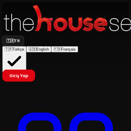
🇹🇷
TR
🇹🇷
Türkçe
🇬🇧
English
🇫🇷
Français
Giriş Yap