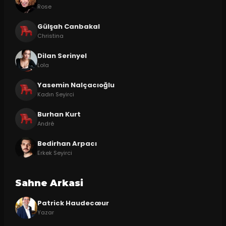
Rose
Gülşah Canbakal
Christina
Dilan Serinyel
Lola
Yasemin Nalçacıoğlu
Kadın Seyirci
Burhan Kurt
André
Bedirhan Arpacı
Erkek Seyirci
Sahne Arkasi
Patrick Haudecœur
Yazar