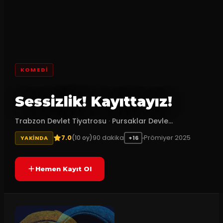
KOMEDI
Sessizlik! Kayıttayız!
Trabzon Devlet Tiyatrosu
·
Pursaklar Devle...
7.0
90
dakika
Prömiyer
2025
(
10
oy)
YAKINDA
+16
Hemen Kayıt Ol