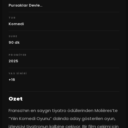
Pursaklar Devle...
TUR
Komedi
SURE
90
dk
PROMIYER
2025
YAS SINIRI
+16
Ozet
Fransa’nın en saygın tiyatro ödüllerinden Molières’te 
“Yılın Komedi Oyunu” dalında aday gösterilen oyun, 
izleyiciyi tiyatronun kalbine çekiyor. Bir film çekimi için 