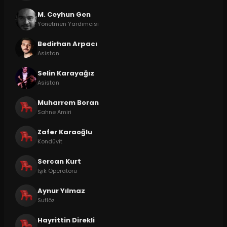
M. Ceyhun Gen
Yönetmen Yardımcısı
Bedirhan Arpacı
Asistan
Selin Karayağız
Asistan
Muharrem Boran
Sahne Amiri
Zafer Karaoğlu
Kondüvit
Sercan Kurt
Işık Operatörü
Aynur Yılmaz
Suflöz
Hayrittin Direkli