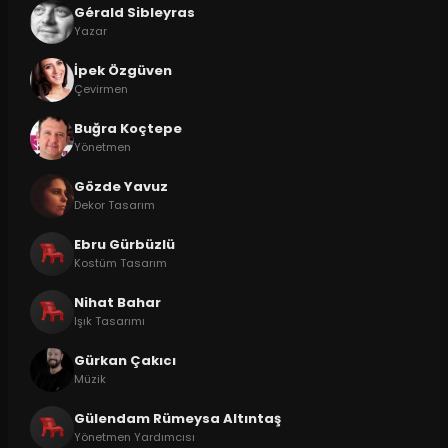
Gérald Sibleyras
Yazar
İpek Özgüven
Çevirmen
Buğra Koçtepe
Yönetmen
Gözde Yavuz
Dekor Tasarım
Ebru Gürbüzlü
Kostüm Tasarım
Nihat Bahar
Işık Tasarımı
Gürkan Çakıcı
Müzik
Gülendam Rümeysa Altıntaş
Yönetmen Yardımcısı