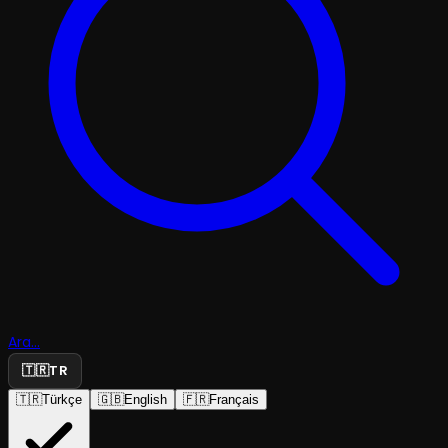
Ara...
🇹🇷
TR
🇹🇷
Türkçe
🇬🇧
English
🇫🇷
Français