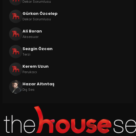
Dekor Sorumlusu
Gürkan Özcelep
Dekor Sorumlusu
Ali Boran
Aksesuar
Sezgin Özcan
Terzi
Kerem Uzun
Perukacı
Hazar Altıntaş
Dış Ses