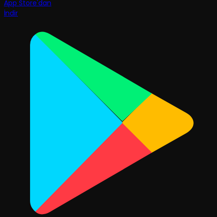
App Store'dan
İndir