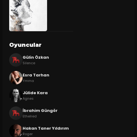
Oyuncular
Gülin Özkan
Silence
Esra Tarhan
Ymma
Jülide Kara
Agnes
İbrahim Güngör
Ethelred
Hakan Taner Yıldırım
Roger