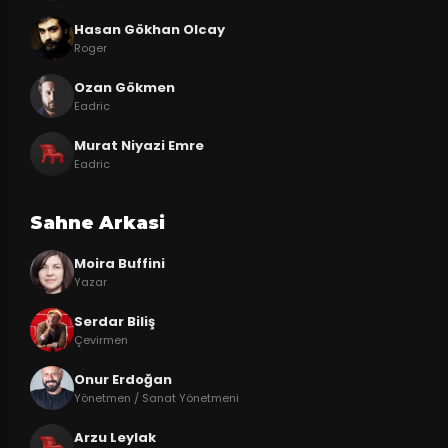
Hasan Gökhan Olcay
Roger
Ozan Gökmen
Eadric
Murat Niyazi Emre
Eadric
Sahne Arkasi
Moira Buffini
Yazar
Serdar Biliş
Çevirmen
Onur Erdoğan
Yönetmen / Sanat Yönetmeni
Arzu Leylak