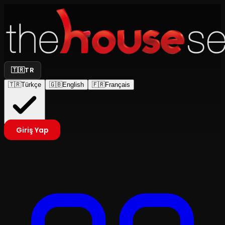
🇹🇷
TR
🇹🇷
Türkçe
🇬🇧
English
🇫🇷
Français
Giriş Yap