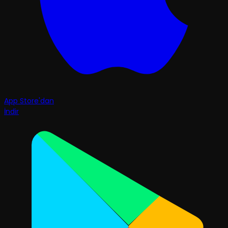
App Store'dan
İndir