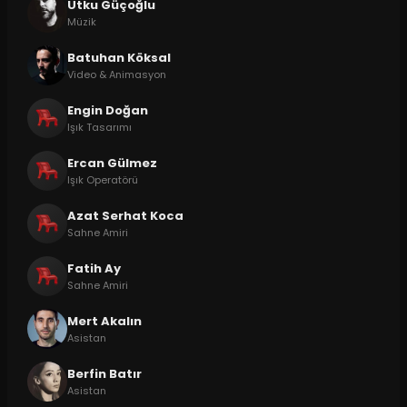
Utku Güçoğlu
Müzik
Batuhan Köksal
Video & Animasyon
Engin Doğan
Işık Tasarımı
Ercan Gülmez
Işık Operatörü
Azat Serhat Koca
Sahne Amiri
Fatih Ay
Sahne Amiri
Mert Akalın
Asistan
Berfin Batır
Asistan