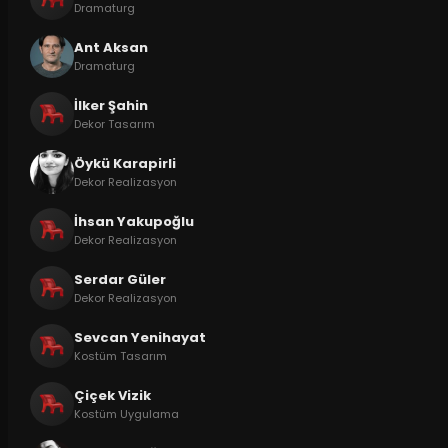
Dramaturg
Ant Aksan
Dramaturg
İlker Şahin
Dekor Tasarım
Öykü Karapirli
Dekor Realizasyon
İhsan Yakupoğlu
Dekor Realizasyon
Serdar Güler
Dekor Realizasyon
Sevcan Yenihayat
Kostüm Tasarım
Çiçek Vizik
Kostüm Uygulama