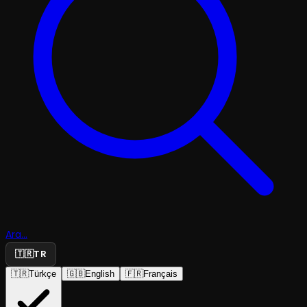
Ara...
🇹🇷
TR
🇹🇷
Türkçe
🇬🇧
English
🇫🇷
Français