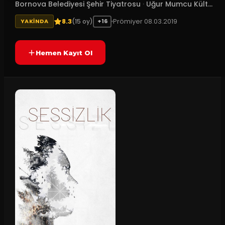
Bornova Belediyesi Şehir Tiyatrosu
·
Uğur Mumcu Kült...
8.3
Prömiyer
08.03.2019
(
15
oy)
YAKINDA
+16
Hemen Kayıt Ol