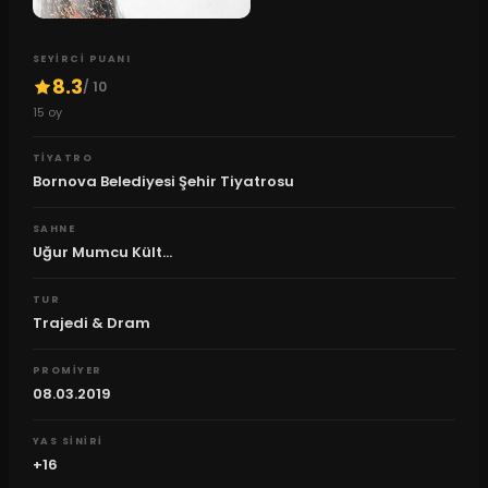
SEYIRCI PUANI
8.3
/ 10
15
oy
TIYATRO
Bornova Belediyesi Şehir Tiyatrosu
SAHNE
Uğur Mumcu Kült...
TUR
Trajedi & Dram
PROMIYER
08.03.2019
YAS SINIRI
+16