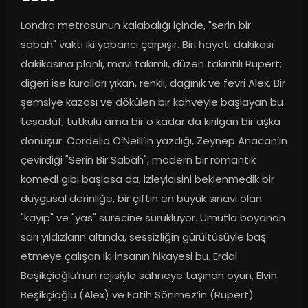
Londra metrosunun kalabalığı içinde, "serin bir 
sabah" vakti iki yabancı çarpışır. Biri hayatı dakikası 
dakikasına planlı, mavi takımlı, düzen takıntılı Rupert; 
diğeri ise kuralları yıkan, renkli, dağınık ve fevri Alex. Bir 
şemsiye kazası ve dökülen bir kahveyle başlayan bu 
tesadüf, tutkulu ama bir o kadar da kırılgan bir aşka 
dönüşür. Cordelia O’Neill’in yazdığı, Zeynep Anacan’ın 
çevirdiği "Serin Bir Sabah", modern bir romantik 
komedi gibi başlasa da, izleyicisini beklenmedik bir 
duygusal derinliğe, bir çiftin en büyük sınavı olan 
"kayıp" ve "yas" sürecine sürüklüyor. Umutla boyanan 
sarı yıldızların altında, sessizliğin gürültüsüyle baş 
etmeye çalışan iki insanın hikayesi bu. Erdal 
Beşikçioğlu’nun rejisiyle sahneye taşınan oyun, Elvin 
Beşikçioğlu (Alex) ve Fatih Sönmez’in (Rupert) 