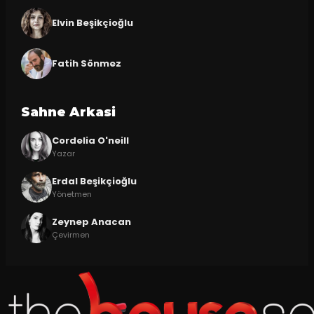
Elvin Beşikçioğlu
Fatih Sönmez
Sahne Arkasi
Cordelia O'neill
Yazar
Erdal Beşikçioğlu
Yönetmen
Zeynep Anacan
Çevirmen