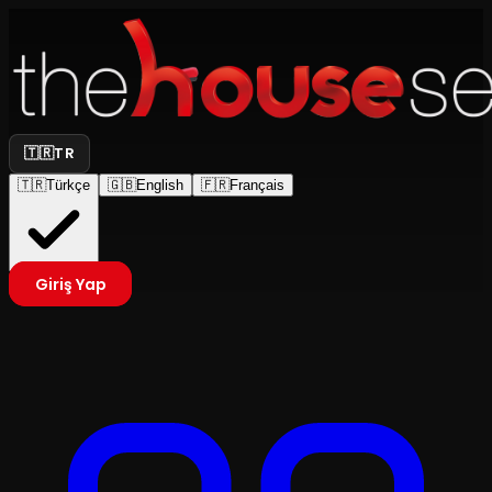
🇹🇷
TR
🇹🇷
Türkçe
🇬🇧
English
🇫🇷
Français
Giriş Yap