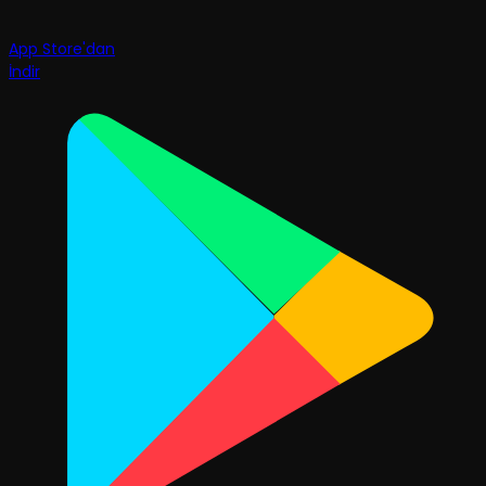
App Store'dan
İndir