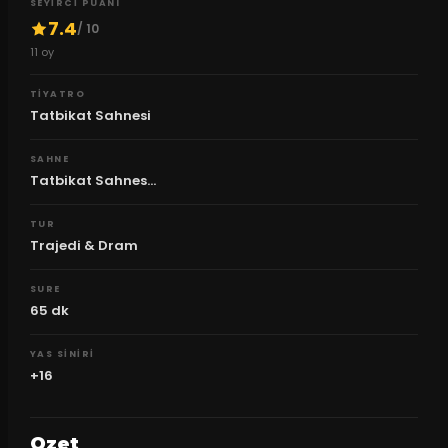
SEYIRCI PUANI
7.4
/ 10
11
oy
TIYATRO
Tatbikat Sahnesi
SAHNE
Tatbikat Sahnes...
TUR
Trajedi & Dram
SURE
65
dk
YAS SINIRI
+16
Ozet