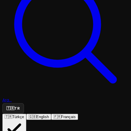
Ara...
🇹🇷
TR
🇹🇷
Türkçe
🇬🇧
English
🇫🇷
Français