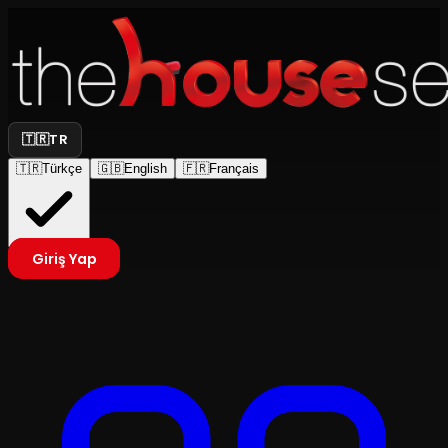
🇹🇷
TR
🇹🇷
Türkçe
🇬🇧
English
🇫🇷
Français
Giriş Yap