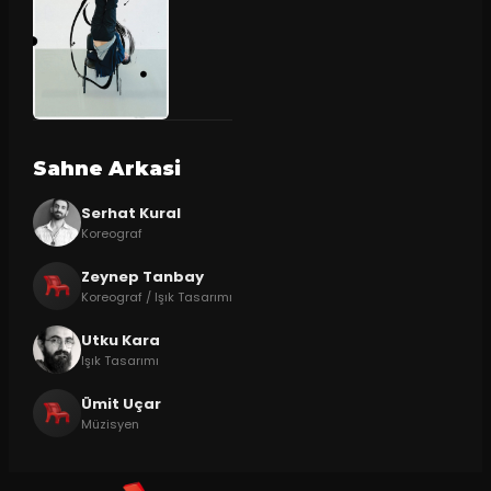
Sahne Arkasi
Serhat Kural
Koreograf
Zeynep Tanbay
Koreograf / Işık Tasarımı
Utku Kara
Işık Tasarımı
Ümit Uçar
Müzisyen