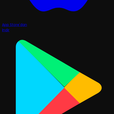
App Store'dan
İndir