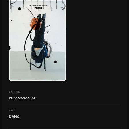
SAHNE
Purespace.ist
TUR
DANS