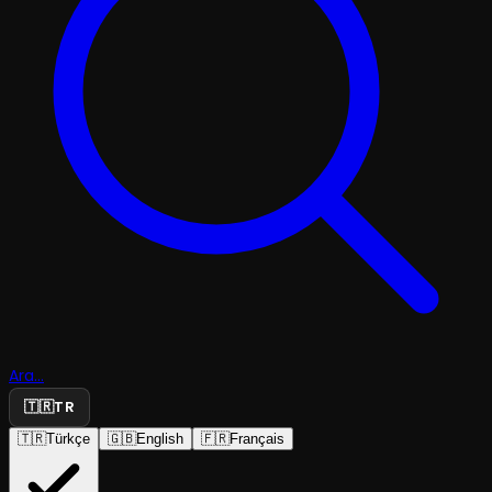
Ara...
🇹🇷
TR
🇹🇷
Türkçe
🇬🇧
English
🇫🇷
Français