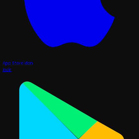
App Store'dan
İndir