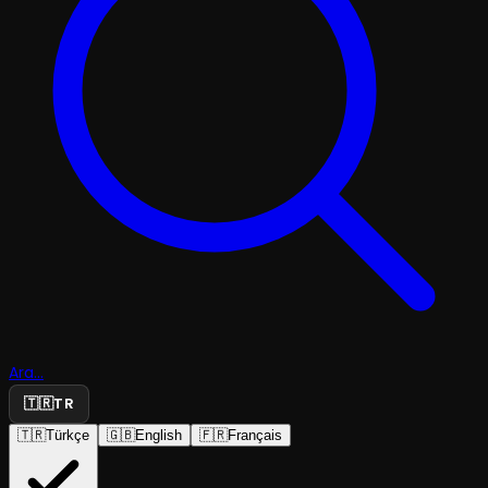
Ara...
🇹🇷
TR
🇹🇷
Türkçe
🇬🇧
English
🇫🇷
Français