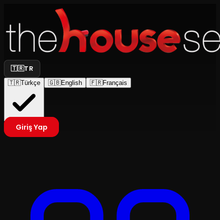
🇹🇷
TR
🇹🇷
Türkçe
🇬🇧
English
🇫🇷
Français
Giriş Yap