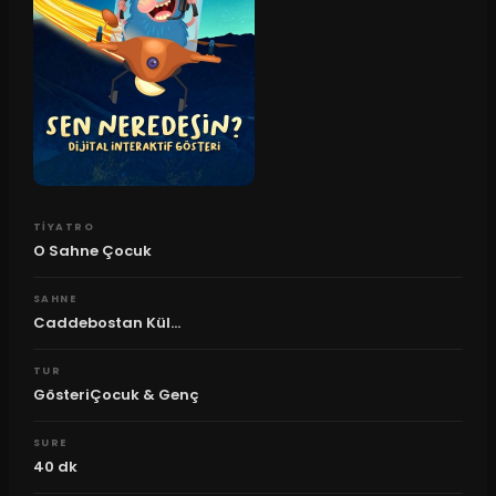
TIYATRO
O Sahne Çocuk
SAHNE
Caddebostan Kül...
TUR
GösteriÇocuk & Genç
SURE
40
dk