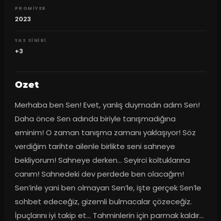
PROMIYER
2023
YAS SINIRI
+3
Ozet
Merhaba ben Sen! Evet, yanlış duymadın adım Sen! 
Daha önce Sen adında biriyle tanışmadığına 
eminim! O zaman tanışma zamanı yaklaşıyor! Söz 
verdiğim tarihte ailenle birlikte seni sahneye 
bekliyorum! Sahneye derken… Seyirci koltuklarına 
canım! Sahnedeki dev perdede ben olacağım! 
Sen’inle yani ben olmayan Sen’le, işte gerçek Sen’le 
sohbet edeceğiz, gizemli bulmacalar çözeceğiz. 
İpuçlarını iyi takip et... Tahminlerin için parmak kaldır... 