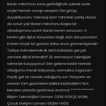
Baran mikrofonu sana getirdiğinde yüksek sesle 
söyle! Hemen cevap vereyim! Sizi görüp, 
duyabiliyorum. Teknoloji işte! Tahminin yanlış olursa 
da sorun yok! Baran mikrofonu başka bir 
arkadaşımıza uzatır! Baran benim sunucum. O 
benim gibi dijital dünyadan değil, sizin dünyanızdan! 
Eminim böyle bir gösteri daha önce görmemişsindir! 
Türkiye Sahnelerinde ilk defa kullanılan gerçek 
zamanlı dijital interaktif 2D animasyon tekniğiyle 
sahnede buluşuyoruz! Sen gelene kadar nerede 
olduğumu merak ediyorsan, sormakta özgürsün! 
Haydi, gel ve nerede olduğumu sor. Dünyanın ve 
evrenin tüm gizemlerini birlikte keşfedelim! Not: 
Merakını yanında getirmeyi unutma! ************** 
Bilişim Teknolojileri Uzmanı: ÖZGE GÖKÇE AYDIN 
Çocuk Gelişim Uzmanı: GİZEM YAĞIZ