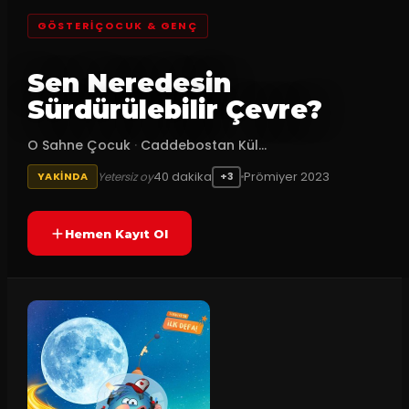
GÖSTERIÇOCUK & GENÇ
Sen Neredesin
Sürdürülebilir Çevre?
O Sahne Çocuk
·
Caddebostan Kül...
40
dakika
Prömiyer
2023
Yetersiz oy
YAKINDA
+3
Hemen Kayıt Ol