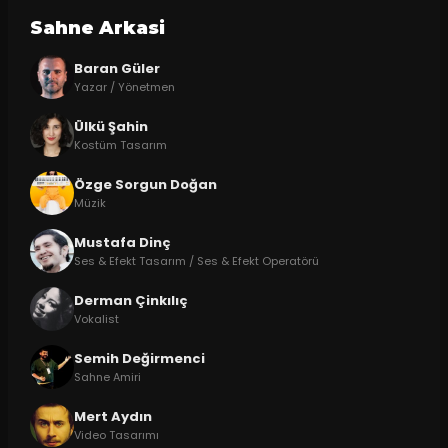
Sahne Arkasi
Baran Güler
Yazar / Yönetmen
Ülkü Şahin
Kostüm Tasarım
Özge Sorgun Doğan
Müzik
Mustafa Dinç
Ses & Efekt Tasarım / Ses & Efekt Operatörü
Derman Çinkılıç
Vokalist
Semih Değirmenci
Sahne Amiri
Mert Aydın
Video Tasarımı