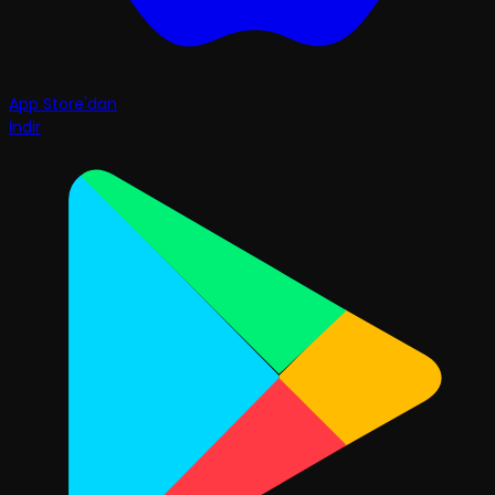
App Store'dan
İndir