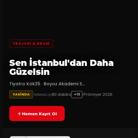
TRAJEDI & DRAM
Sen İstanbul'dan Daha
Güzelsin
Tiyatro Kök35
·
Boyoz Akademi S...
80
dakika
Prömiyer
2026
Yetersiz oy
YAKINDA
+13
Hemen Kayıt Ol