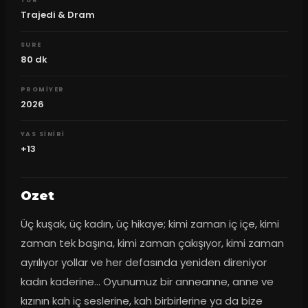
TUR
Trajedi & Dram
SURE
80
dk
PROMIYER
2026
YAS SINIRI
+13
Ozet
Üç kuşak, üç kadın, üç hikaye; kimi zaman iç içe, kimi 
zaman tek başına, kimi zaman çakışıyor, kimi zaman 
ayrılıyor yollar ve her defasında yeniden direniyor 
kadın kaderine… Oyunumuz bir anneanne, anne ve 
kızının kah iç seslerine, kah birbirlerine ya da bize 