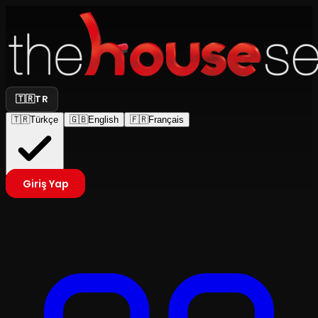
🇹🇷
TR
🇹🇷
Türkçe
🇬🇧
English
🇫🇷
Français
Giriş Yap