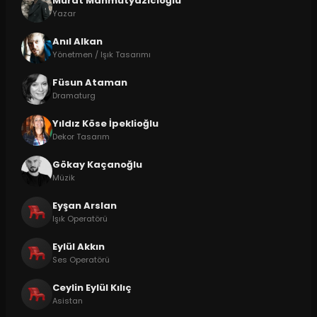
Murat Mahmutyazıcıoğlu
Yazar
Anıl Alkan
Yönetmen / Işık Tasarımı
Füsun Ataman
Dramaturg
Yıldız Köse İpeklioğlu
Dekor Tasarım
Gökay Kaçanoğlu
Müzik
Eyşan Arslan
Işık Operatörü
Eylül Akkın
Ses Operatörü
Ceylin Eylül Kılıç
Asistan