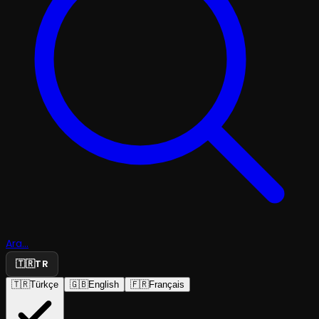
Ara...
🇹🇷
TR
🇹🇷
Türkçe
🇬🇧
English
🇫🇷
Français