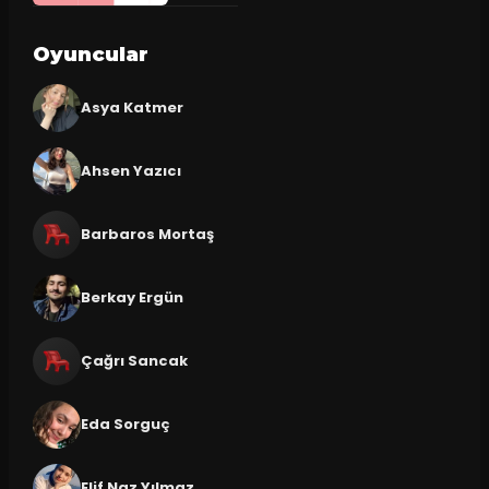
Oyuncular
Asya Katmer
Ahsen Yazıcı
Barbaros Mortaş
Berkay Ergün
Çağrı Sancak
Eda Sorguç
Elif Naz Yılmaz