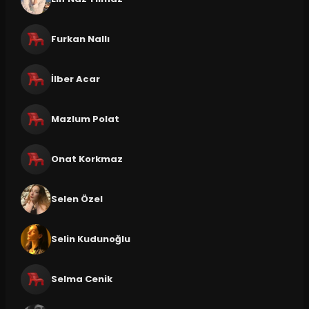
Furkan Nallı
İlber Acar
Mazlum Polat
Onat Korkmaz
Selen Özel
Selin Kudunoğlu
Selma Cenik