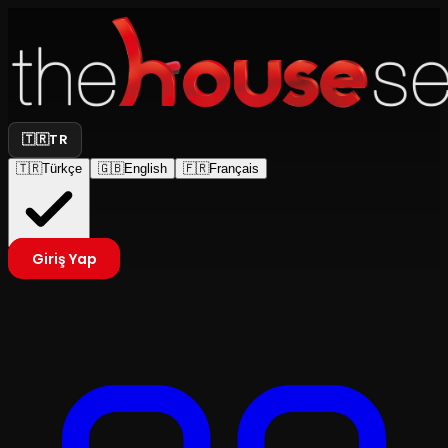
🇹🇷
TR
🇹🇷
Türkçe
🇬🇧
English
🇫🇷
Français
Giriş Yap