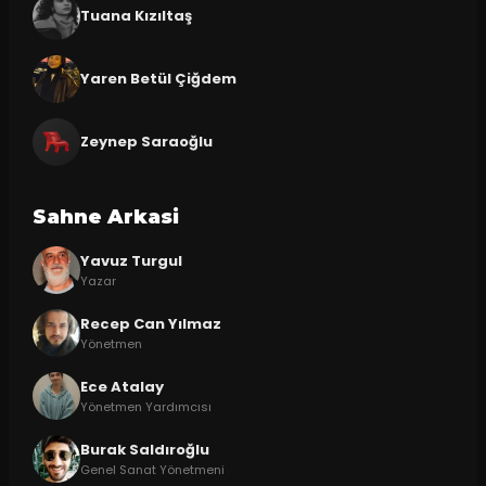
Tuana Kızıltaş
Yaren Betül Çiğdem
Zeynep Saraoğlu
Sahne Arkasi
Yavuz Turgul
Yazar
Recep Can Yılmaz
Yönetmen
Ece Atalay
Yönetmen Yardımcısı
Burak Saldıroğlu
Genel Sanat Yönetmeni