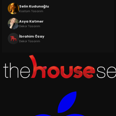
Selin Kudunoğlu
Kostüm Tasarım
Asya Katmer
Dekor Tasarım
İbrahim Özay
Dekor Tasarım