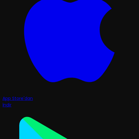
App Store'dan
İndir