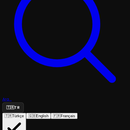
Ara...
🇹🇷
TR
🇹🇷
Türkçe
🇬🇧
English
🇫🇷
Français