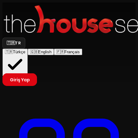
🇹🇷
TR
🇹🇷
Türkçe
🇬🇧
English
🇫🇷
Français
Giriş Yap