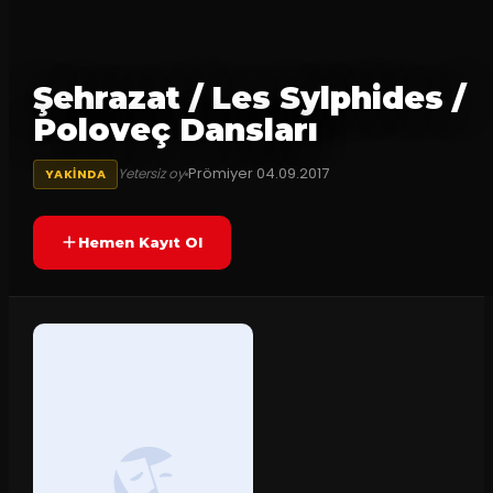
Şehrazat / Les Sylphides /
Poloveç Dansları
Prömiyer
04.09.2017
Yetersiz oy
YAKINDA
Hemen Kayıt Ol