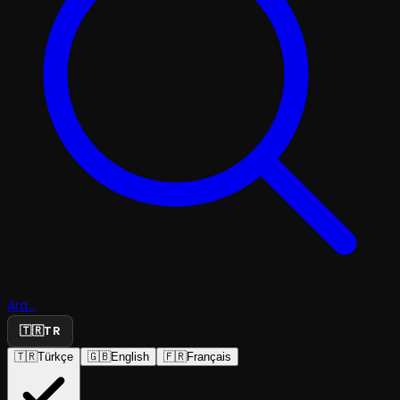
Ara...
🇹🇷
TR
🇹🇷
Türkçe
🇬🇧
English
🇫🇷
Français