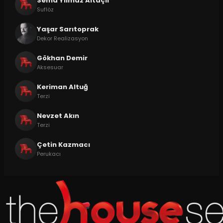
Sema Yılmaz Altaçlı
Suflöz
Yaşar Sarıtoprak
Dekor Realizasyon
Gökhan Demir
Aksesuar
Keriman Altuğ
Terzi
Nevzet Akın
Terzi
Çetin Kazmacı
Perukacı