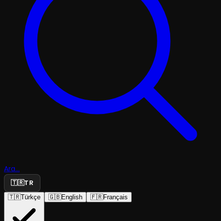
Ara...
🇹🇷
TR
🇹🇷
Türkçe
🇬🇧
English
🇫🇷
Français