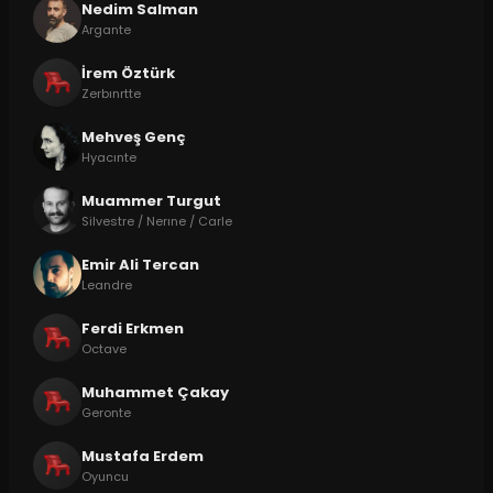
Nedim Salman
Argante
İrem Öztürk
Zerbınrtte
Mehveş Genç
Hyacınte
Muammer Turgut
Silvestre / Nerıne / Carle
Emir Ali Tercan
Leandre
Ferdi Erkmen
Octave
Muhammet Çakay
Geronte
Mustafa Erdem
Oyuncu