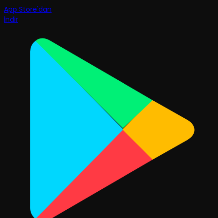
App Store'dan
İndir