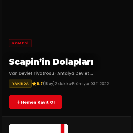
KOMEDI
Scapin’in Dolapları
Van Devlet Tiyatrosu
·
Antalya Devlet ...
6.7
2
dakika
Prömiyer
03.11.2022
(
18
oy)
YAKINDA
Hemen Kayıt Ol