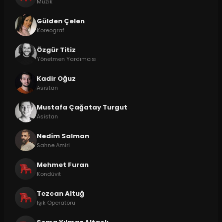
Müzik
Gülden Çelen
Koreograf
Özgür Titiz
Yönetmen Yardımcısı
Kadir Oğuz
Asistan
Mustafa Çağatay Turgut
Asistan
Nedim Salman
Sahne Amiri
Mehmet Furan
Kondüvit
Tezcan Altuğ
Işık Operatörü