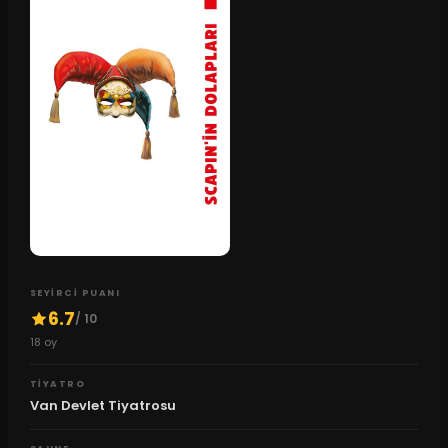
SEYIRCI PUANI
6.7
/ 10
18
oy
TIYATRO
Van Devlet Tiyatrosu