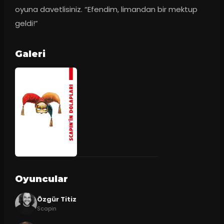
oyuna davetlisiniz. “Efendim, limandan bir mektup 
geldi!”
Galeri
Oyuncular
Özgür Titiz
Scapin