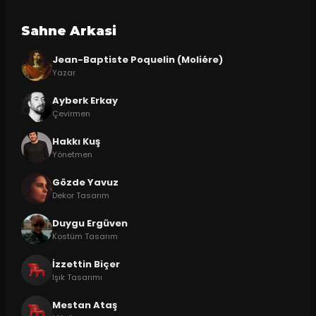
Sahne Arkasi
Jean-Baptiste Poquelin (Moliére)
Yazar
Ayberk Erkay
Çevirmen
Hakkı Kuş
Yönetmen
Gözde Yavuz
Dekor Tasarım
Duygu Ergüven
Kostüm Tasarım
İzzettin Biçer
Işık Tasarımı
Mestan Ataş