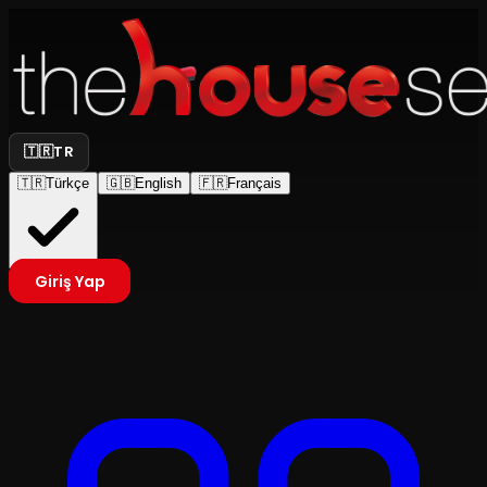
🇹🇷
TR
🇹🇷
Türkçe
🇬🇧
English
🇫🇷
Français
Giriş Yap