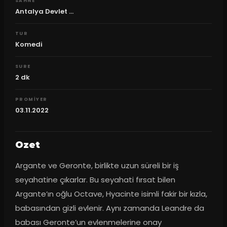
SAHNE
Antalya Devlet ...
TUR
Komedi
SURE
2
dk
PROMIYER
03.11.2022
Ozet
Argante ve Geronte, birlikte uzun süreli bir iş 
seyahatine çıkarlar. Bu seyahati fırsat bilen 
Argante’ın oğlu Octave, Hyacinte isimli fakir bir kızla, 
babasından gizli evlenir. Aynı zamanda Leandre da 
babası Geronte’un evlenmelerine onay 