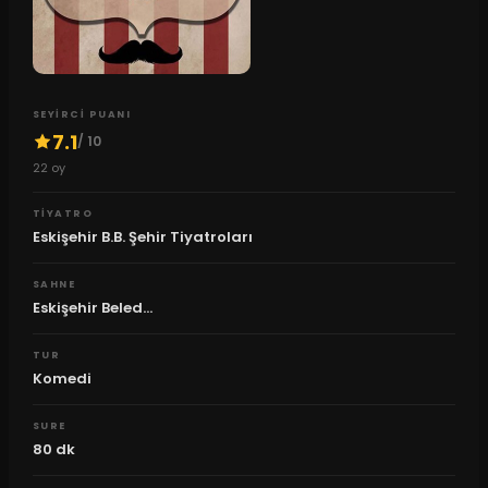
SEYIRCI PUANI
7.1
/ 10
22
oy
TIYATRO
Eskişehir B.B. Şehir Tiyatroları
SAHNE
Eskişehir Beled...
TUR
Komedi
SURE
80
dk