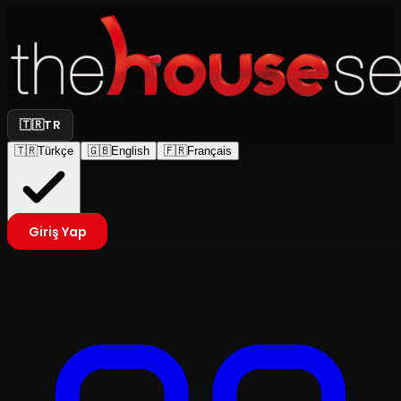
🇹🇷
TR
🇹🇷
Türkçe
🇬🇧
English
🇫🇷
Français
Giriş Yap