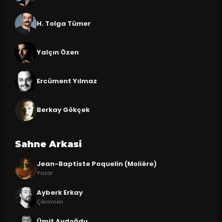
H. Tolga Tümer
Yalçın Özen
Ercüment Yılmaz
Berkay Gökçek
Sahne Arkasi
Jean-Baptiste Poquelin (Moliére)
Yazar
Ayberk Erkay
Çevirmen
Ümit Aydoğdu