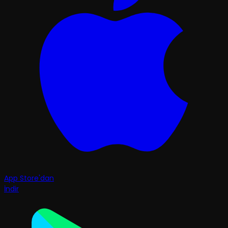
App Store'dan
İndir