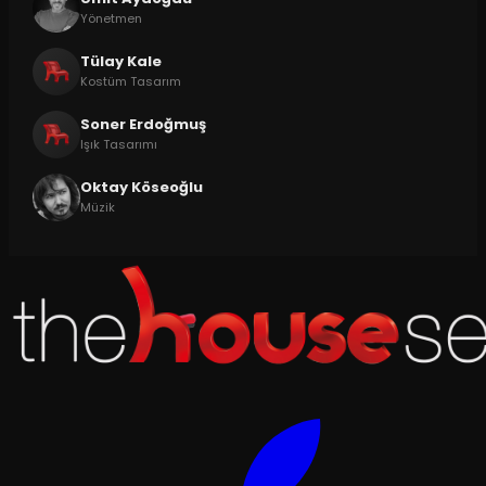
Yönetmen
Tülay Kale
Kostüm Tasarım
Soner Erdoğmuş
Işık Tasarımı
Oktay Köseoğlu
Müzik