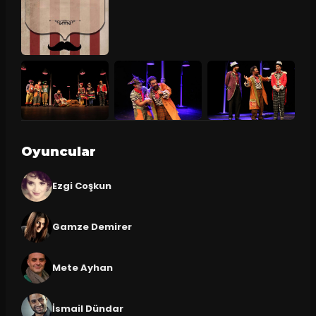
Oyuncular
Ezgi Coşkun
Gamze Demirer
Mete Ayhan
İsmail Dündar