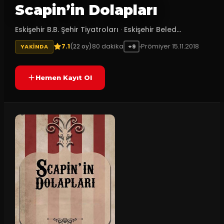
Scapin’in Dolapları
Eskişehir B.B. Şehir Tiyatroları
·
Eskişehir Beled...
7.1
80
dakika
Prömiyer
15.11.2018
(
22
oy)
YAKINDA
+9
Hemen Kayıt Ol