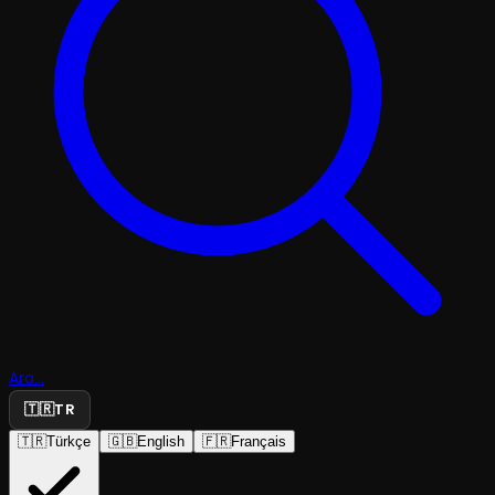
Ara...
🇹🇷
TR
🇹🇷
Türkçe
🇬🇧
English
🇫🇷
Français