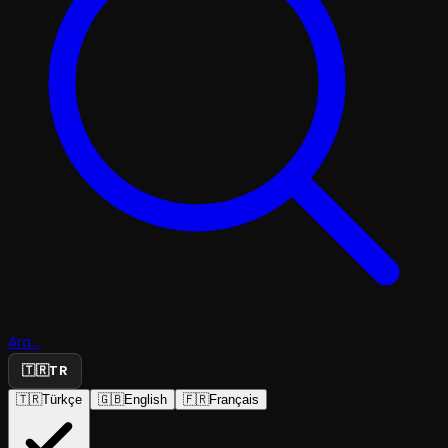
Ara...
🇹🇷
TR
🇹🇷
Türkçe
🇬🇧
English
🇫🇷
Français