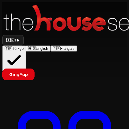
🇹🇷
TR
🇹🇷
Türkçe
🇬🇧
English
🇫🇷
Français
Giriş Yap