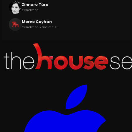
Zinnure Türe
Yönetmen
Merve Ceyhan
Yönetmen Yardımcısı