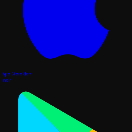
App Store'dan
İndir