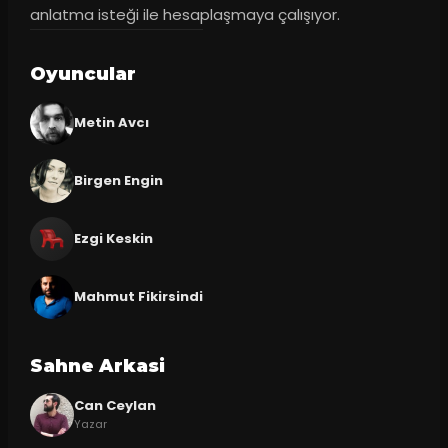
anlatma isteği ile hesaplaşmaya çalışıyor.
Oyuncular
Metin Avcı
Birgen Engin
Ezgi Keskin
Mahmut Fikirsindi
Sahne Arkasi
Can Ceylan
Yazar