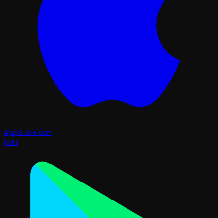
App Store'dan
İndir