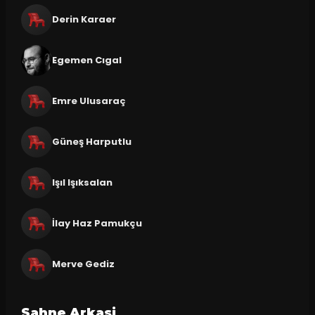
Derin Karaer
Egemen Cıgal
Emre Ulusaraç
Güneş Harputlu
Işıl Işıksalan
İlay Haz Pamukçu
Merve Gediz
Sahne Arkasi