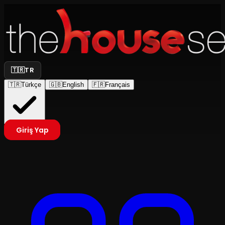
🇹🇷
TR
🇹🇷
Türkçe
🇬🇧
English
🇫🇷
Français
Giriş Yap