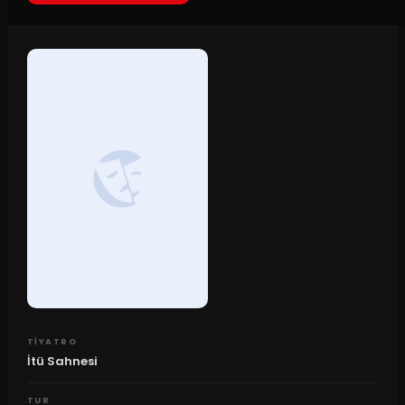
TIYATRO
İtü Sahnesi
TUR