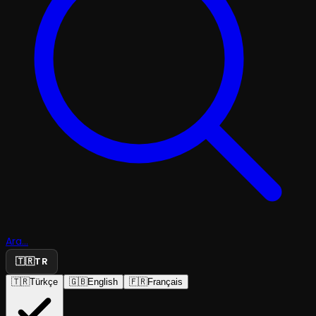
Ara...
🇹🇷
TR
🇹🇷
Türkçe
🇬🇧
English
🇫🇷
Français