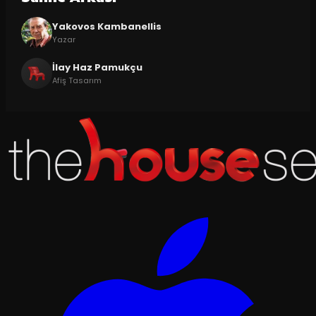
Yakovos Kambanellis
Yazar
İlay Haz Pamukçu
Afiş Tasarım