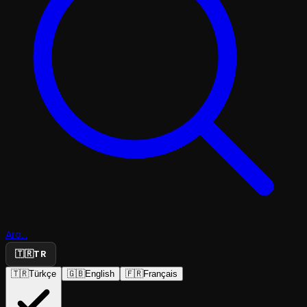
Ara...
🇹🇷
TR
🇹🇷
Türkçe
🇬🇧
English
🇫🇷
Français