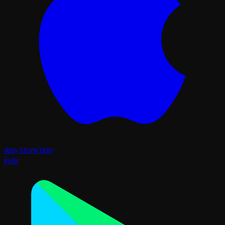
App Store'dan
İndir