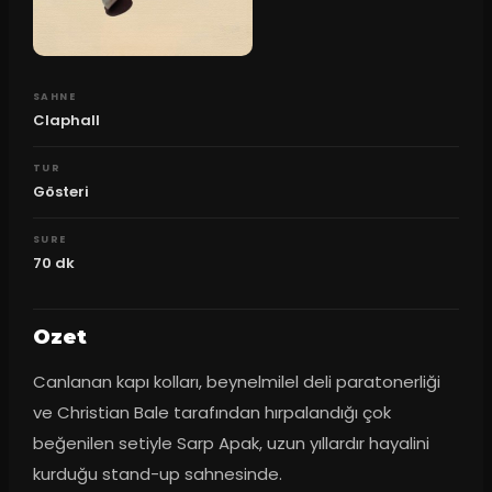
SAHNE
Claphall
TUR
Gösteri
SURE
70
dk
Ozet
Canlanan kapı kolları, beynelmilel deli paratonerliği 
ve Christian Bale tarafından hırpalandığı çok 
beğenilen setiyle Sarp Apak, uzun yıllardır hayalini 
kurduğu stand-up sahnesinde.