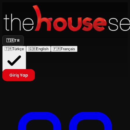
🇹🇷
TR
🇹🇷
Türkçe
🇬🇧
English
🇫🇷
Français
Giriş Yap