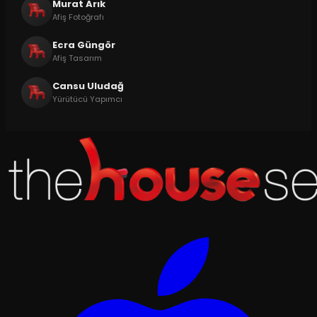
Murat Arık
Afiş Fotoğrafı
Ecra Güngör
Afiş Tasarım
Cansu Uludağ
Yürütücü Yapımcı