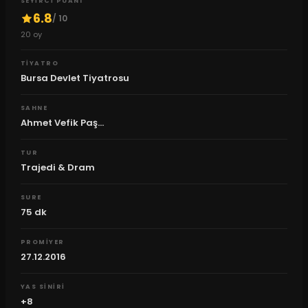
SEYIRCI PUANI
6.8
/ 10
20
oy
TIYATRO
Bursa Devlet Tiyatrosu
SAHNE
Ahmet Vefik Paş...
TUR
Trajedi & Dram
SURE
75
dk
PROMIYER
27.12.2016
YAS SINIRI
+8