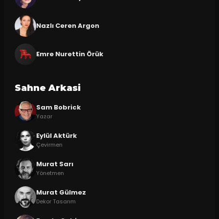
Nazlı Ceren Argon
Emre Nurettin Örük
Sahne Arkasi
Sam Bobrick
Yazar
Eylül Aktürk
Çevirmen
Murat Sarı
Yönetmen
Murat Gülmez
Dekor Tasarım