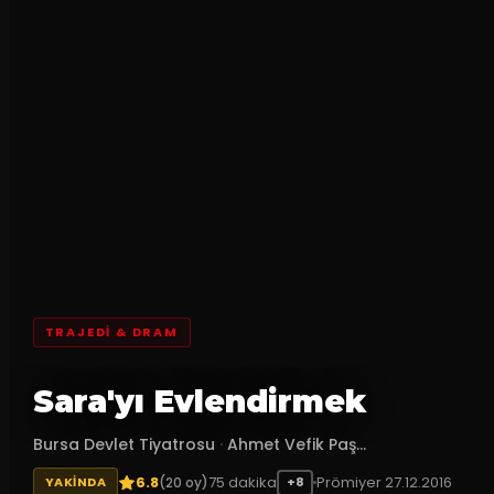
TRAJEDI & DRAM
Sara'yı Evlendirmek
Bursa Devlet Tiyatrosu
·
Ahmet Vefik Paş...
6.8
75
dakika
Prömiyer
27.12.2016
(
20
oy)
YAKINDA
+8