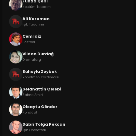
Funda Çebi
Kostüm Tasarım
Ali Karaman
Işık Tasarımı
Cem İdiz
Besteci
Vildan Durdağ
Dramaturg
Süheyla Zeybek
Yönetmen Yardımcısı
Selahattin Çelebi
Sahne Amiri
Olcaytu Gönder
Kondüvit
Sabri Tolga Pekcan
Işık Operatörü