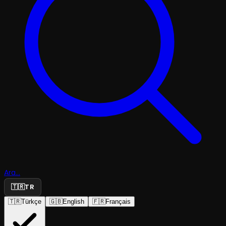
Ara...
🇹🇷
TR
🇹🇷
Türkçe
🇬🇧
English
🇫🇷
Français