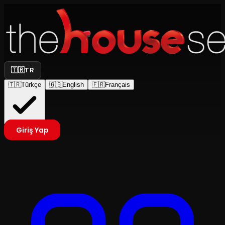
🇹🇷
TR
🇹🇷
Türkçe
🇬🇧
English
🇫🇷
Français
Giriş Yap