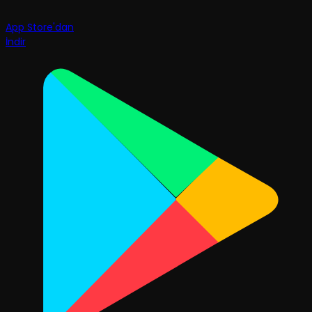
App Store'dan
İndir