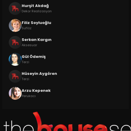
Hurşit Akdağ
Dekor Realizasyon
Filiz Soyluoğlu
Suflöz
Serkan Kargın
Aksesuar
Gül Ödemiş
Terzi
Hüseyin Aygören
Terzi
Arzu Kepenek
Perukacı