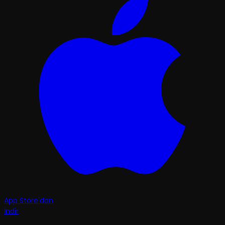
App Store'dan
İndir