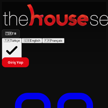
🇹🇷
TR
🇹🇷
Türkçe
🇬🇧
English
🇫🇷
Français
Giriş Yap