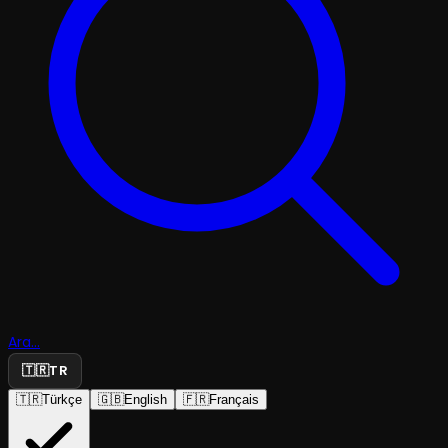
Ara...
🇹🇷
TR
🇹🇷
Türkçe
🇬🇧
English
🇫🇷
Français