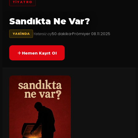
TİYATRO
Sandıkta Ne Var?
50
dakika
Prömiyer
08.11.2025
Yetersiz oy
YAKINDA
Hemen Kayıt Ol