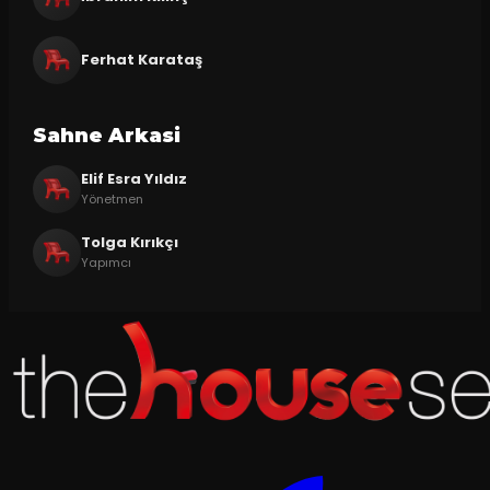
Ferhat Karataş
Sahne Arkasi
Elif Esra Yıldız
Yönetmen
Tolga Kırıkçı
Yapımcı