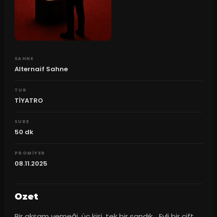
SAHNE
Alternaif Sahne
TUR
TİYATRO
SURE
50
dk
PROMIYER
08.11.2025
Ozet
Bir akşam yemeği, üç kişi, tek bir sandık... Evli bir çift, 