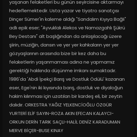
yaşanan felaketleri bu günün seyircisine aktarmayı 
hedeflemektedir. Usta yazar ve tiyatro sanatçısı 
Dinçer Sümer'in kaleme aldığı "Sandalım Kıyıya Bağlı" 
adlı epik eser; "Ayvuklalı Alekos ve Namazgahlı Şükrü 
Bey Destanı" alt başlığından da anlaşılacağı üzere 
şiirin, müziğin, dansın ve yer yer kahkaların yer yer 
gözyaşlarının arasında bize bir kez daha bu 
felaketlerin yaşanmaması adına ne yapmamız 
gerektiği hakkında düşünme imkanı sumaktadır. 
1986'da 'Abdi İpekçi Barış ve Dostluk Ödülü' kazanan 
eser, Ege'nin iki kıyısında barış, dostluk ve diyaloğun 
hakim kılınması için uzatılan bir kardeş eli, bir zeytin 
dalıdır. ORKESTRA YAĞIZ YELKENCİOĞLU ÖZGÜR 
YURTERİ ELİF SAYIN-ROZA AKIN EFECAN KALAYCI-
ORKUN DERİN TARIK SAÇLI-HALİL DENİZ KARADUMAN 
MERVE BİÇER-BUSE KINAY