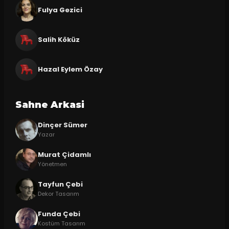
Fulya Gezici
Salih Köküz
Hazal Eylem Özay
Sahne Arkasi
Dinçer Sümer
Yazar
Murat Çidamlı
Yönetmen
Tayfun Çebi
Dekor Tasarım
Funda Çebi
Kostüm Tasarım