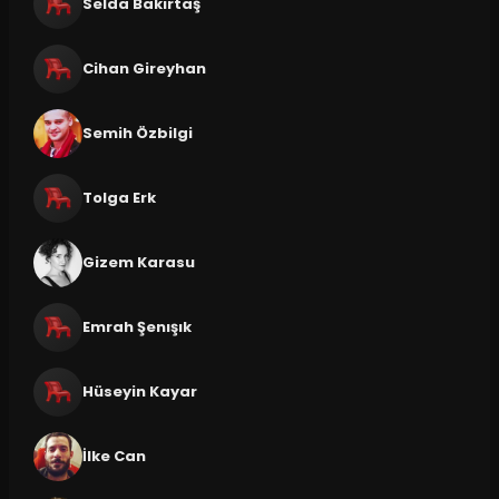
Selda Bakırtaş
Cihan Gireyhan
Semih Özbilgi
Tolga Erk
Gizem Karasu
Emrah Şenışık
Hüseyin Kayar
İlke Can