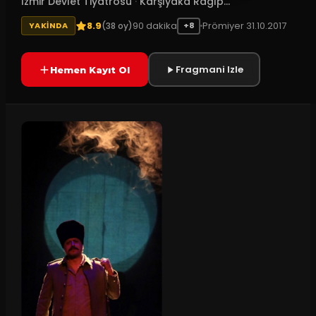
İzmir Devlet Tiyatrosu
·
Karşıyaka Ragıp...
8.9
90
dakika
Prömiyer
31.10.2017
(
38
oy)
YAKINDA
+8
Fragmani Izle
Hemen Kayıt Ol