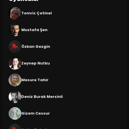
Tomris Çetinel
Mustafa Şen
Özkan Gezgin
Zeynep Nutku
Mesure Tahir
Deniz Burak Mersinli
Gizem Cessur