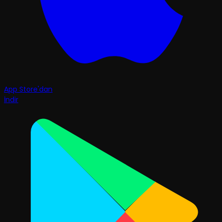
App Store'dan
İndir