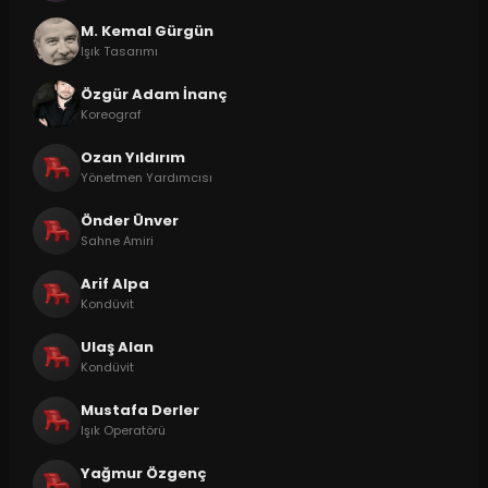
M. Kemal Gürgün
Işık Tasarımı
Özgür Adam İnanç
Koreograf
Ozan Yıldırım
Yönetmen Yardımcısı
Önder Ünver
Sahne Amiri
Arif Alpa
Kondüvit
Ulaş Alan
Kondüvit
Mustafa Derler
Işık Operatörü
Yağmur Özgenç