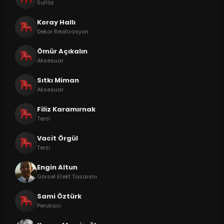
Suflöz
Koray Hallı
Dekor Realizasyon
Ömür Açıkalın
Aksesuar
Sıtkı Miman
Aksesuar
Filiz Karamırnak
Terzi
Vacit Örgül
Terzi
Engin Altun
Görsel Efekt Tasarımı
Sami Öztürk
Perukacı