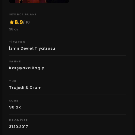
SEYIRCI PUANI
8.9
/ 10
38
oy
TIYATRO
İzmir Devlet Tiyatrosu
SAHNE
Karşıyaka Ragıp...
TUR
Trajedi & Dram
SURE
90
dk
PROMIYER
31.10.2017