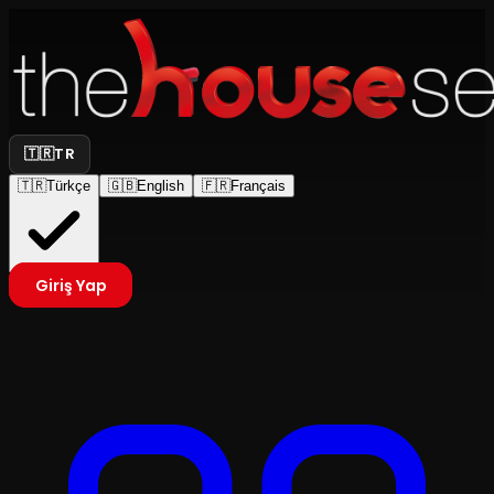
🇹🇷
TR
🇹🇷
Türkçe
🇬🇧
English
🇫🇷
Français
Giriş Yap