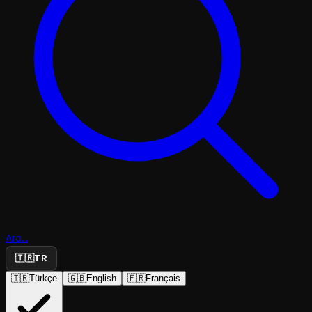
Ara...
🇹🇷
TR
🇹🇷
Türkçe
🇬🇧
English
🇫🇷
Français