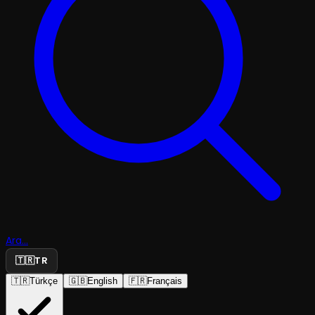
Ara...
🇹🇷
TR
🇹🇷
Türkçe
🇬🇧
English
🇫🇷
Français