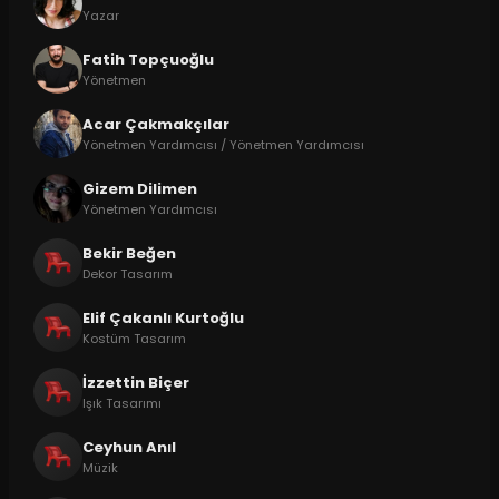
Yazar
Fatih Topçuoğlu
Yönetmen
Acar Çakmakçılar
Yönetmen Yardımcısı / Yönetmen Yardımcısı
Gizem Dilimen
Yönetmen Yardımcısı
Bekir Beğen
Dekor Tasarım
Elif Çakanlı Kurtoğlu
Kostüm Tasarım
İzzettin Biçer
Işık Tasarımı
Ceyhun Anıl
Müzik