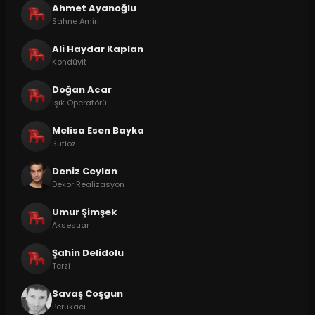
Ahmet Ayanoğlu
Sahne Amiri
Ali Haydar Kaplan
Kondüvit
Doğan Acar
Işık Operatörü
Melisa Esen Bayka
Suflöz
Deniz Ceylan
Dekor Realizasyon
Umur Şimşek
Aksesuar
Şahin Delidolu
Terzi
Savaş Coşgun
Perukacı