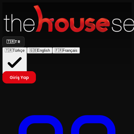
🇹🇷
TR
🇹🇷
Türkçe
🇬🇧
English
🇫🇷
Français
Giriş Yap