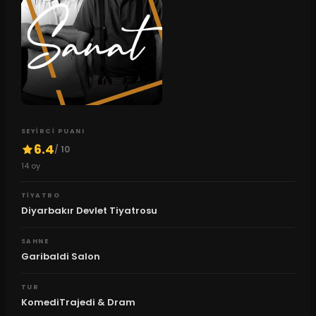
SEYIRCI PUANI
6.4
/ 10
14
oy
TIYATRO
Diyarbakır Devlet Tiyatrosu
SAHNE
Garibaldi Salon
TUR
KomediTrajedi & Dram