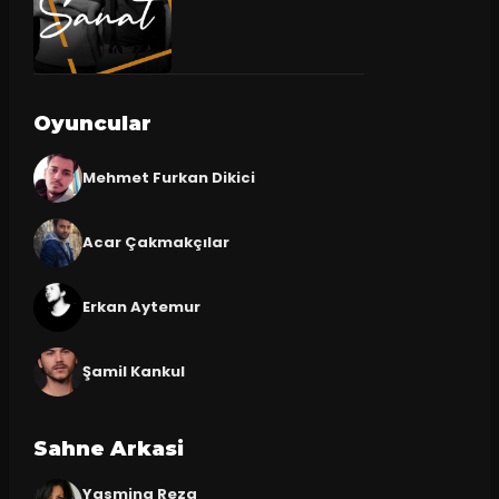
Oyuncular
Mehmet Furkan Dikici
Acar Çakmakçılar
Erkan Aytemur
Şamil Kankul
Sahne Arkasi
Yasmina Reza