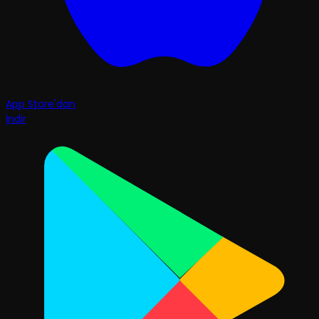
App Store'dan
İndir