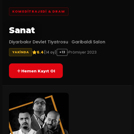
KOMEDITRAJEDI & DRAM
Sanat
Diyarbakır Devlet Tiyatrosu
·
Garibaldi Salon
6.4
Prömiyer
2023
(
14
oy)
YAKINDA
+13
Hemen Kayıt Ol