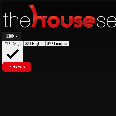
🇹🇷
TR
🇹🇷
Türkçe
🇬🇧
English
🇫🇷
Français
Giriş Yap