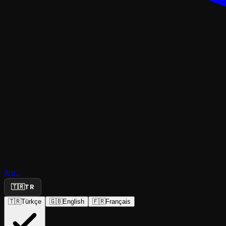
OPERA
Samson il
Ara...
Dalila
🇹🇷
TR
🇹🇷
Türkçe
🇬🇧
English
🇫🇷
Français
İzmir Devlet Opera ve Balesi
·
Elhamra Sahnesi