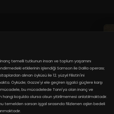
 inanç temelli tutkunun insan ve toplum yaşamını 
ndirmedeki etkilerinin işlendiği Samson ile Dalila operası; 
itaplardan alınan öyküsü ile 12. yüzyıl Filistin'ini 
kta. Öyküde; Gazze'yi ele geçiren işgalci güçlere karşı 
n mücadele, bu mücadelede Tanrı'ya olan inanç ve 
 hangi koşulda olursa olsun yitirilmemesi anlatılmaktadır. 
 temelden sarsan işgal sırasında filizlenen aşkın bedeli 
anmaktadır.