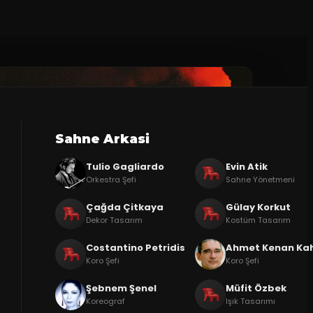
Sahne Arkasi
Tulio Gagliardo
Evin Atik
Orkestra Şefi
Sahne Yönetmeni
Çağda Çitkaya
Gülay Korkut
Dekor Tasarım
Kostüm Tasarım
Costantino Petridis
Ahmet Kenan Ka
Koro Şefi
Koro Şefi
Şebnem Şenel
Müfit Özbek
Koreograf
Işık Tasarımı