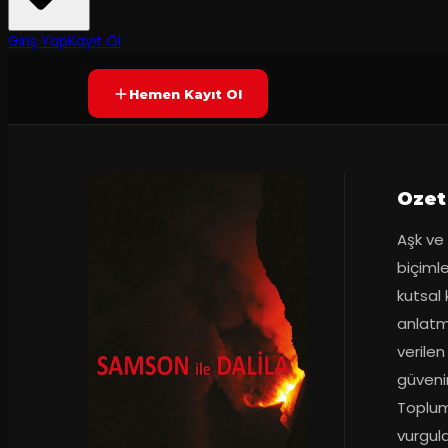
3
dakika
Prömiyer
19.10.2017
Yetersiz oy
YAKINDA
Giriş Yap
Kayıt Ol
Hemen Kayıt Ol
Ozet
Aşk ve
biçimle
kutsal k
anlatma
verile
güvenin
Toplumu
vurgul