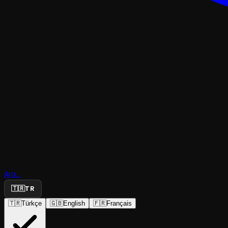
TRAJEDI & DRAM
Ara...
Saloz’un M
🇹🇷
TR
🇹🇷
Türkçe
🇬🇧
English
🇫🇷
Français
Cihangir Atölye Sahnesi
·
Cihangir Atölye...