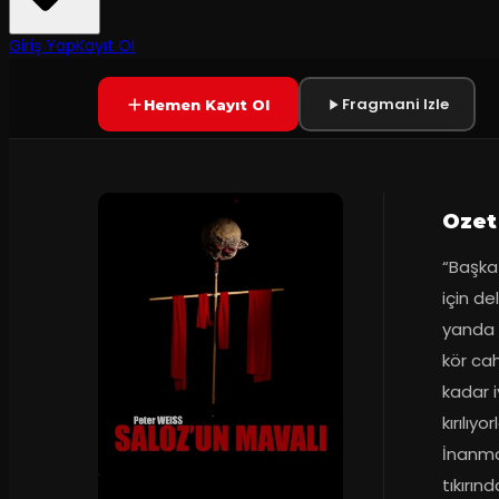
8.7
55
dakika
Prömiyer
2019
(
225
oy)
YAKINDA
Giriş Yap
Kayıt Ol
Fragmani Izle
Hemen Kayıt Ol
Ozet
“Başka 
için de
yanda ç
kör cah
kadar i
kırılıyo
İnanmaz
tıkırın