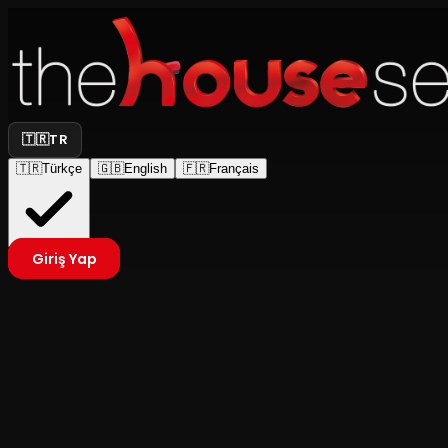
🇹🇷
TR
🇹🇷
Türkçe
🇬🇧
English
🇫🇷
Français
Giriş Yap