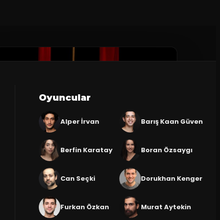
Oyuncular
Alper İrvan
Barış Kaan Güven
Berfin Karatay
Boran Özsaygı
Can Seçki
Dorukhan Kenger
Furkan Özkan
Murat Aytekin