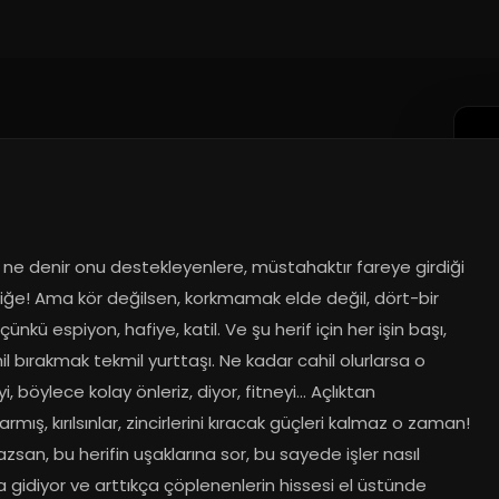
ne denir onu destekleyenlere, müstahaktır fareye girdiği 
liğe! Ama kör değilsen, korkmamak elde değil, dört-bir 
ünkü espiyon, hafiye, katil. Ve şu herif için her işin başı, 
il bırakmak tekmil yurttaşı. Ne kadar cahil olurlarsa o 
yi, böylece kolay önleriz, diyor, fitneyi… Açlıktan 
rlarmış, kırılsınlar, zincirlerini kıracak güçleri kalmaz o zaman! 
san, bu herifin uşaklarına sor, bu sayede işler nasıl 
da gidiyor ve arttıkça çöplenenlerin hissesi el üstünde 