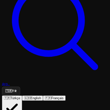
Ara...
🇹🇷
TR
🇹🇷
Türkçe
🇬🇧
English
🇫🇷
Français