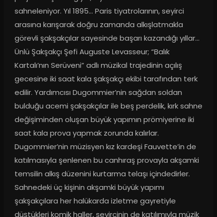
sahneleniyor. Yıl 1895… Paris tiyatrolarının, seyirci 
arasına karışarak doğru zamanda alkışlatmakla 
görevli şakşakçılar sayesinde başarı kazandığı yıllar… 
Ünlü Şakşakçı Şefi Auguste Levasseur; “Balık 
Kartalı’nın Serüveni” adlı müzikal trajedinin açılış 
gecesine iki saat kala şakşakçı ekibi tarafından terk 
edilir. Yardımcısı Dugommier’nin sağdan soldan 
bulduğu acemi şakşakçılar ile beş perdelik, kırk sahne 
değişiminden oluşan büyük yapımın prömiyerine iki 
saat kala prova yapmak zorunda kalırlar. 
Dugommier’nin müzisyen kız kardeşi Fauvette’in de 
katılmasıyla şenlenen bu canhıraş provayla akşamki 
temsilin alkış düzenini kurtarma telaşı içindedirler. 
Sahnedeki üç kişinin akşamki büyük yapımı 
şakşakçılara her halükarda izletme gayretiyle 
düştükleri komik haller, seyircinin de katılımıyla müzik 