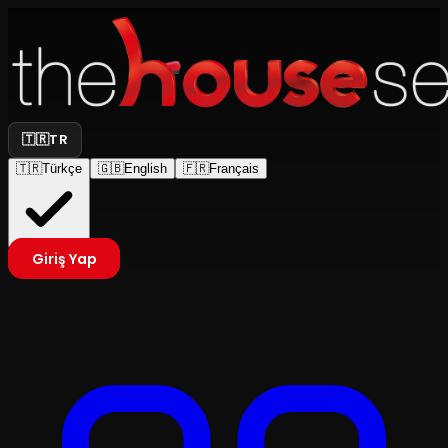
🇹🇷
TR
🇹🇷
Türkçe
🇬🇧
English
🇫🇷
Français
Giriş Yap