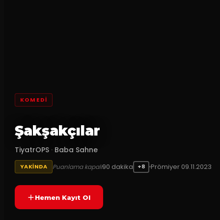
KOMEDI
Şakşakçılar
TiyatrOPS
·
Baba Sahne
90
dakika
Prömiyer
09.11.2023
Puanlama kapalı
YAKINDA
+8
Hemen Kayıt Ol