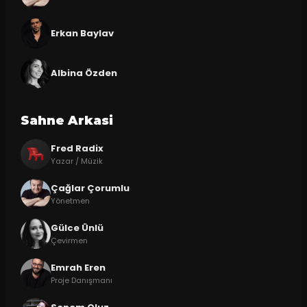
Erkan Baylav
Albina Özden
Sahne Arkasi
Fred Radix
Yazar / Müzik
Çağlar Çorumlu
Yönetmen
Gülce Ünlü
Çevirmen
Emrah Eren
Proje Danışmanı