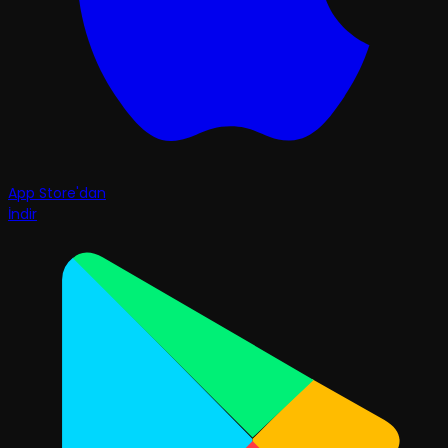
App Store'dan
İndir