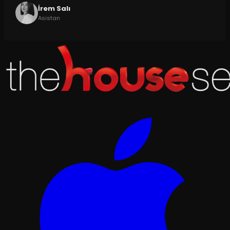
İrem Salı
Asistan