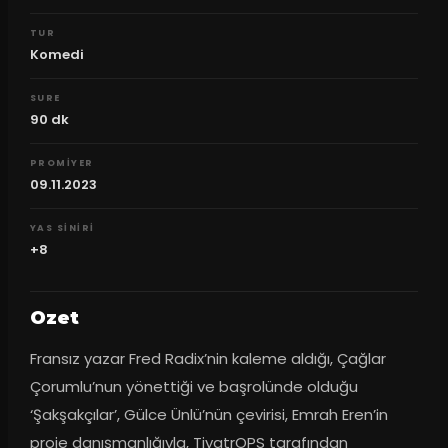
TUR
Komedi
SURE
90
dk
PROMIYER
09.11.2023
YAS SINIRI
+8
Ozet
Fransız yazar Fred Radix’nin kaleme aldığı, Çağlar 
Çorumlu’nun yönettiği ve başrolünde olduğu 
‘Şakşakçılar’, Gülce Ünlü’nün çevirisi, Emrah Eren’in 
proje danışmanlığıyla, TiyatrOPS tarafından 