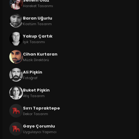
Senem Oluz
Hareket Tasarımı
Baran Uğurlu
Kostüm Tasarım
Yakup Çartık
Işık Tasarımı
Cihan Kurtaran
Müzik Direktörü
Ali Pişkin
Fotoğraf
Buket Pişkin
Afiş Tasarım
Sırrı Topraktepe
Dekor Tasarım
Gaye Çorumlu
Uygulayıcı Yapımcı