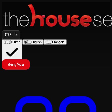
🇹🇷
TR
🇹🇷
Türkçe
🇬🇧
English
🇫🇷
Français
Giriş Yap