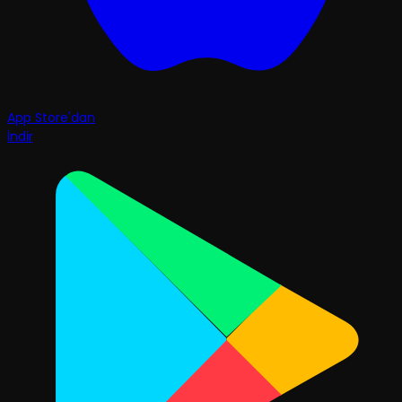
App Store'dan
İndir