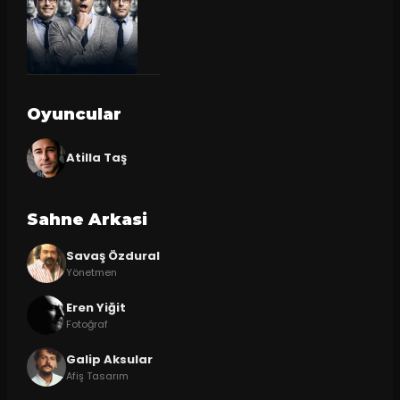
Oyuncular
Atilla Taş
Sahne Arkasi
Savaş Özdural
Yönetmen
Eren Yiğit
Fotoğraf
Galip Aksular
Afiş Tasarım