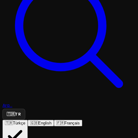
Ara...
🇹🇷
TR
🇹🇷
Türkçe
🇬🇧
English
🇫🇷
Français