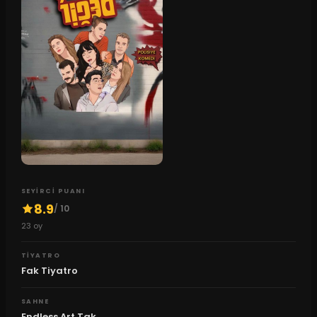
SEYIRCI PUANI
8.9
/ 10
23
oy
TIYATRO
Fak Tiyatro
SAHNE
Endless Art Tak...