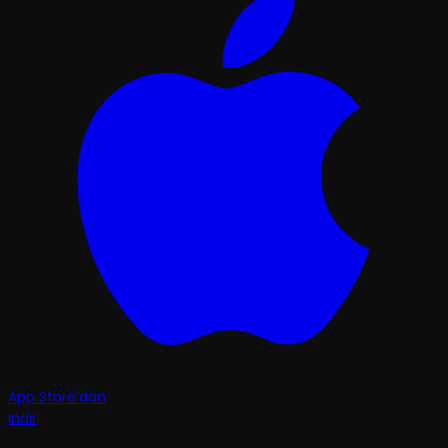
App Store'dan
İndir