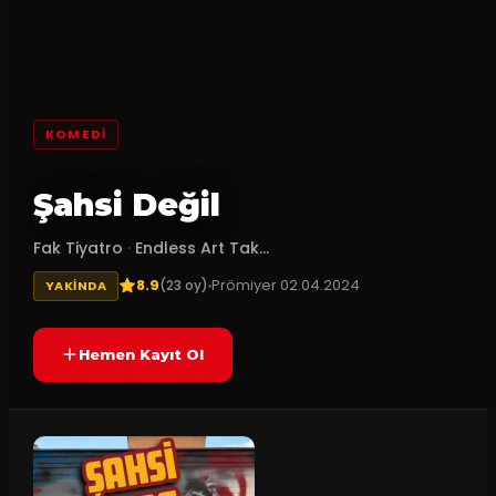
KOMEDI
Şahsi Değil
Fak Tiyatro
·
Endless Art Tak...
8.9
Prömiyer
02.04.2024
(
23
oy)
YAKINDA
Hemen Kayıt Ol