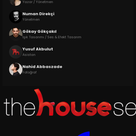
Yazar / Yönetmen
Numan Direkçi
Yönetmen
Gökay Gökçakıl
Işık Tasarımı / Ses & Efekt Tasarım
Yusuf Akbulut
Asistan
Nahid Abbaszade
Fotoğraf