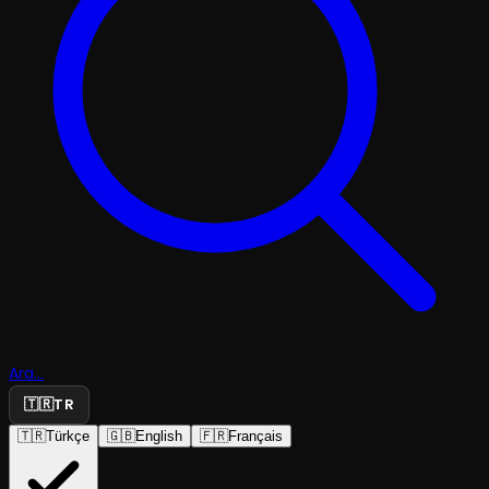
Ara...
🇹🇷
TR
🇹🇷
Türkçe
🇬🇧
English
🇫🇷
Français