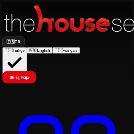
🇹🇷
TR
🇹🇷
Türkçe
🇬🇧
English
🇫🇷
Français
Giriş Yap